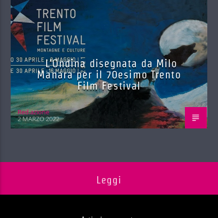
L’Ondina disegnata da Milo
Manara per il 70esimo Trento
Film Festival
Red.azione
2 MARZO 2022
Leggi