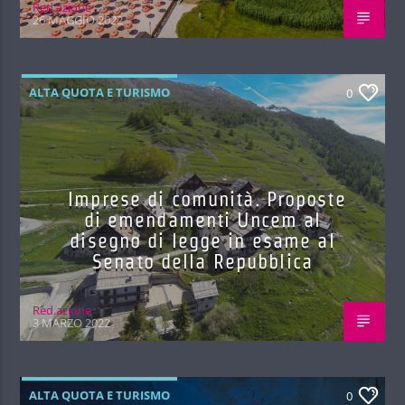
Red.azione
26 MAGGIO 2022
ALTA QUOTA E TURISMO
0
Imprese di comunità. Proposte
di emendamenti Uncem al
disegno di legge in esame al
Senato della Repubblica
Red.azione
3 MARZO 2022
ALTA QUOTA E TURISMO
0