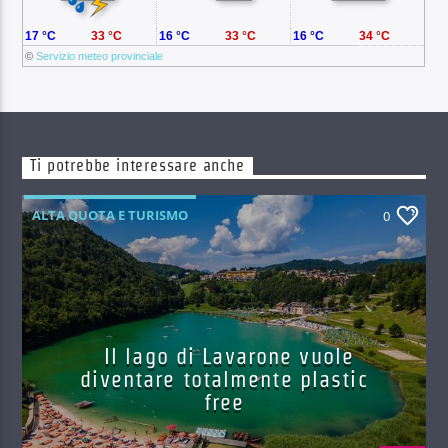
17 °C
33 °C
16 °C
33 °C
16 °C
34 °C
©
Servizio meteo provinciale
Ti potrebbe interessare anche
ALTA QUOTA E TURISMO
0
Il lago di Lavarone vuole
diventare totalmente plastic
free