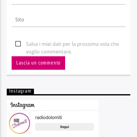
Salva i miei dati per la prossima vola che
voglio commentare.
Instagram