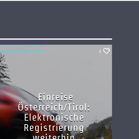
LINGUE COMUNITARIE
0
Einreise
Österreich/Tirol:
Elektronische
Registrierung
weiterhin