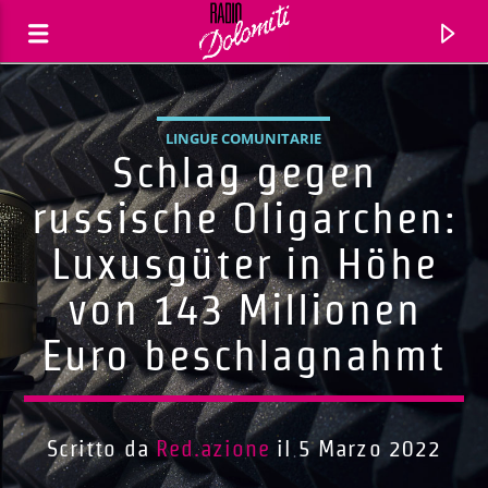
LINGUE COMUNITARIE
Schlag gegen
russische Oligarchen:
Luxusgüter in Höhe
von 143 Millionen
Euro beschlagnahmt
Traccia corrente
Titolo
Scritto da
Red.azione
il 5 Marzo 2022
Artista