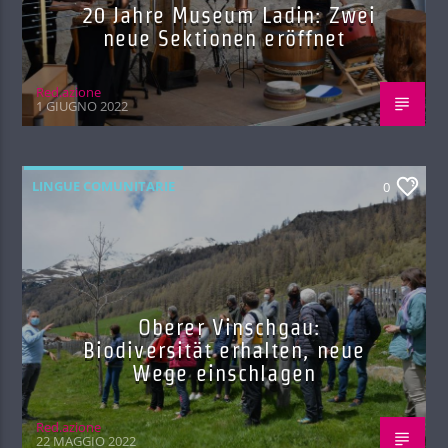
20 Jahre Museum Ladin: Zwei
neue Sektionen eröffnet
Red.azione
1 GIUGNO 2022
LINGUE COMUNITARIE
0
Oberer Vinschgau:
Biodiversität erhalten, neue
Wege einschlagen
Red.azione
22 MAGGIO 2022