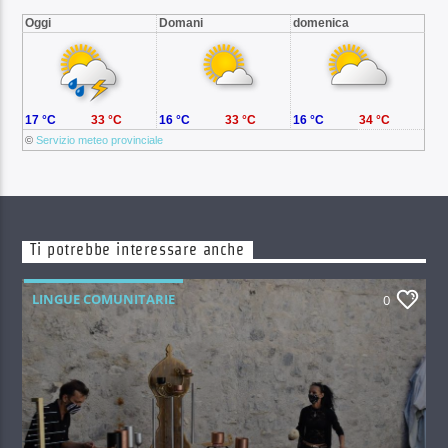
Oggi
Domani
domenica
17 °C
33 °C
16 °C
33 °C
16 °C
34 °C
©
Servizio meteo provinciale
Ti potrebbe interessare anche
LINGUE COMUNITARIE
0