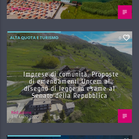
Red.azione
26 MAGGIO 2022
ALTA QUOTA E TURISMO
0
Imprese di comunità. Proposte
di emendamenti Uncem al
disegno di legge in esame al
Senato della Repubblica
Red.azione
3 MARZO 2022