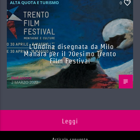
ALTA QUOTA E TURISMO
0
L’Ondina disegnata da Milo
Manara per il 70esimo Trento
Film Festival
Red.azione
2 MARZO 2022
Leggi
Articolo seguente