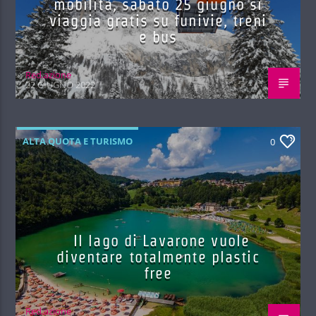
mobilità, sabato 25 giugno si
viaggia gratis su funivie, treni
e bus
Red.azione
22 GIUGNO 2022
ALTA QUOTA E TURISMO
0
Il lago di Lavarone vuole
diventare totalmente plastic
free
Red.azione