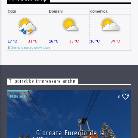
Oggi
Domani
domenica
17 °C
33 °C
16 °C
33 °C
16 °C
34 °C
©
Servizio meteo provinciale
Ti potrebbe interessare anche
FUNIVIE
0
Giornata Euregio della