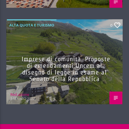
26 MAGGIO 2022
ALTA QUOTA E TURISMO
0
Imprese di comunità. Proposte
di emendamenti Uncem al
disegno di legge in esame al
Senato della Repubblica
Red.azione
3 MARZO 2022