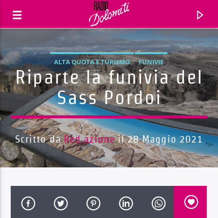
ALTA QUOTA E TURISMO
FUNIVIE
Riparte la funivia del
Sass Pordoi
Scritto da
Red.azione
il 28 Maggio 2021
Traccia corrente
Titolo
Artista