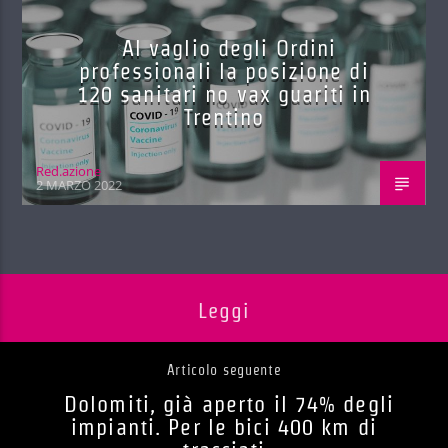
Al vaglio degli Ordini
professionali la posizione di
120 sanitari no vax guariti in
Trentino
Red.azione
2 MARZO 2022
Leggi
Articolo seguente
Dolomiti, già aperto il 74% degli
impianti. Per le bici 400 km di