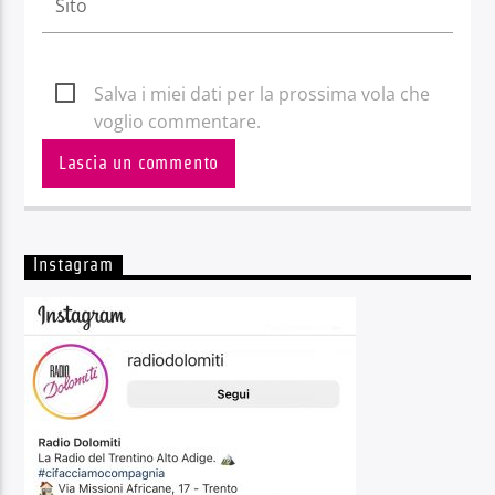
Salva i miei dati per la prossima vola che
voglio commentare.
Instagram