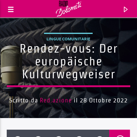
LINGUE COMUNITARIE
Rendez-vous: Der
europäische
Kulturwegweiser
Scritto da
Red.azione
il 28 Ottobre 2022
Traccia corrente
Titolo
Artista