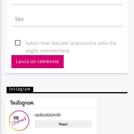
Salva i miei dati per la prossima vola che
voglio commentare.
Instagram