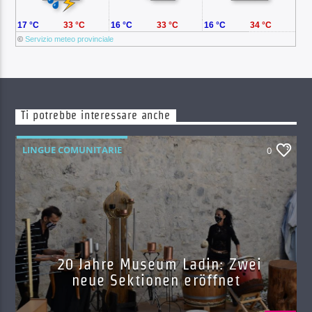
17 °C
33 °C
16 °C
33 °C
16 °C
34 °C
©
Servizio meteo provinciale
Ti potrebbe interessare anche
LINGUE COMUNITARIE
0
20 Jahre Museum Ladin: Zwei
neue Sektionen eröffnet