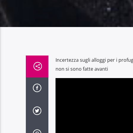
Incertezza sugli alloggi per i profu
non si sono fatte avanti