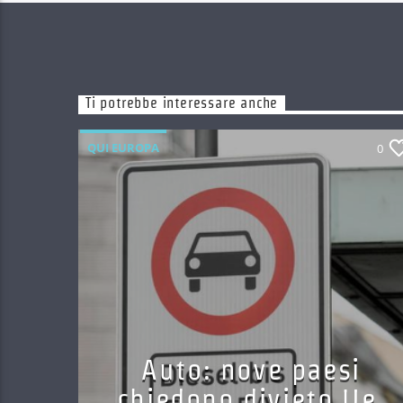
Ti potrebbe interessare anche
QUI EUROPA
0
Auto: nove paesi
chiedono divieto Ue