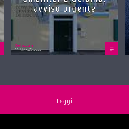
avviso urgente
Red.azione
11 MARZO 2022
Leggi