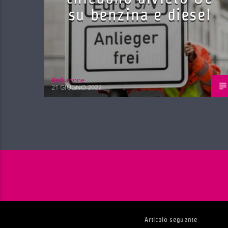
su benzina e diesel
Red.azione
21 GIUGNO 2022
Articolo seguente