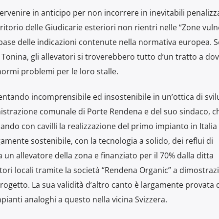
venire in anticipo per non incorrere in inevitabili penalizz
ritorio delle Giudicarie esteriori non rientri nelle “Zone vuln
la base delle indicazioni contenute nella normativa europea. S
onina, gli allevatori si troverebbero tutto d’un tratto a do
ormi problemi per le loro stalle.
ventando incomprensibile ed insostenibile in un’ottica di svi
nistrazione comunale di Porte Rendena e del suo sindaco, c
ndo con cavilli la realizzazione del primo impianto in Italia
amente sostenibile, con la tecnologia a solido, dei reflui di
n allevatore della zona e finanziato per il 70% dalla ditta
tori locali tramite la società “Rendena Organic” a dimostraz
rogetto. La sua validità d’altro canto è largamente provata d
mpianti analoghi a questo nella vicina Svizzera.