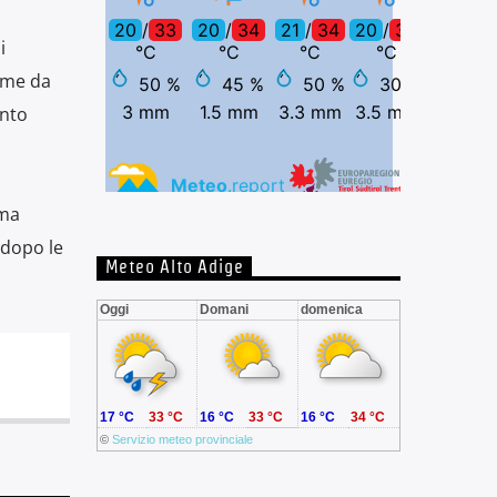
i
ame da
ento
 ma
 dopo le
Meteo Alto Adige
Oggi
Domani
domenica
17 °C
33 °C
16 °C
33 °C
16 °C
34 °C
©
Servizio meteo provinciale