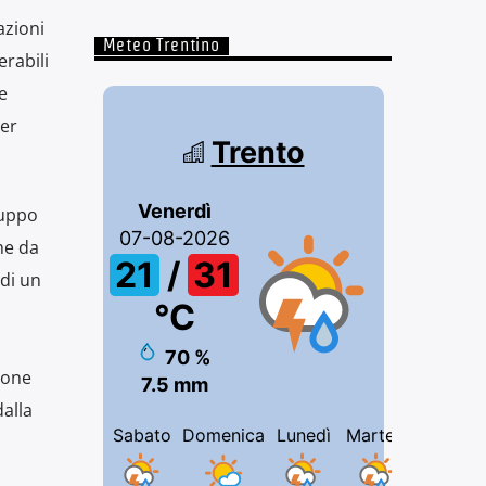
azioni
Meteo Trentino
erabili
e
ver
luppo
he da
 di un
ione
alla