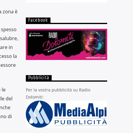
a zona è
Facebook
ù spesso
 salubre,
are in
cesso la
ssessore
Pubblicità
 le
Per la vostra pubblicità su Radio
Dolomiti:
le del
anche
ano di