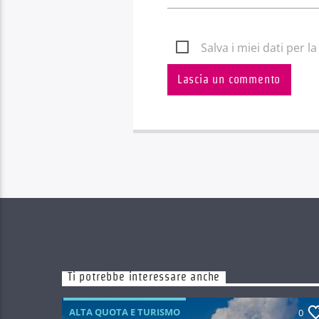
Salva i miei dati per 
Ti potrebbe interessare anche
ALTA QUOTA E TURISMO
0