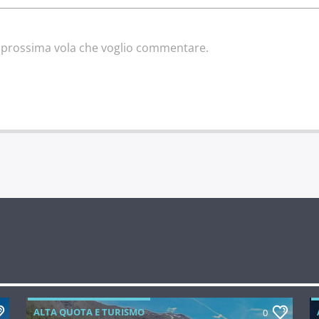
la prossima vola che voglio commentare.
ALTA QUOTA E TURISMO
0