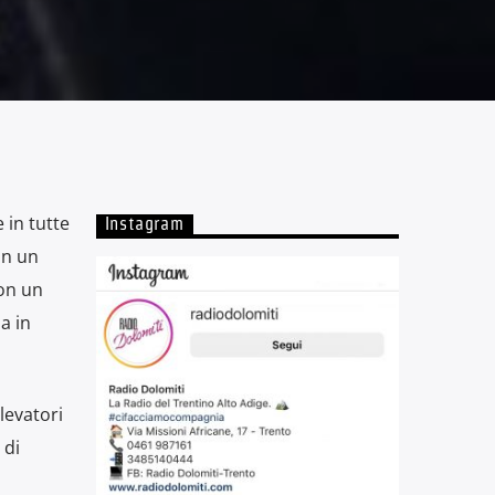
 in tutte
Instagram
on un
con un
a in
levatori
 di