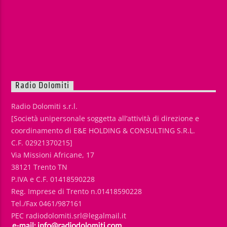
Radio Dolomiti
Radio Dolomiti s.r.l.
[Società unipersonale soggetta all’attività di direzione e
coordinamento di E&E HOLDING & CONSULTING S.R.L.
C.F. 02921370215]
Via Missioni Africane, 17
38121 Trento TN
P.IVA e C.F. 01418590228
Reg. Imprese di Trento n.01418590228
Tel./Fax 0461/987161
PEC radiodolomiti.srl@legalmail.it