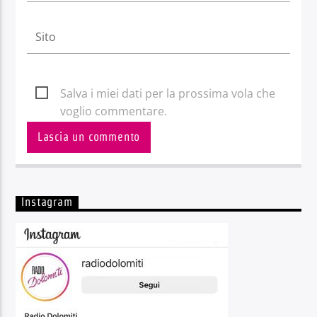
Salva i miei dati per la prossima vola che
voglio commentare.
Instagram