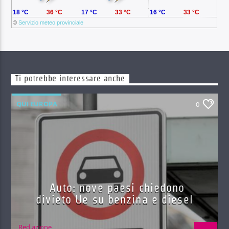
18 °C
36 °C
17 °C
33 °C
16 °C
33 °C
©
Servizio meteo provinciale
Ti potrebbe interessare anche
QUI EUROPA
0
Auto: nove paesi chiedono
divieto Ue su benzina e diesel
Red.azione