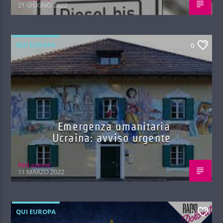
21 GIUGNO 2022
QUI EUROPA
0
Emergenza umanitaria
Ucraina: avviso urgente
Red.azione
11 MARZO 2022
QUI EUROPA
0