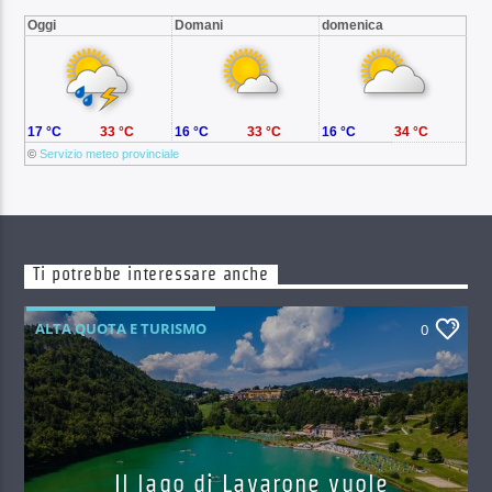
Oggi
Domani
domenica
17 °C
33 °C
16 °C
33 °C
16 °C
34 °C
©
Servizio meteo provinciale
Ti potrebbe interessare anche
ALTA QUOTA E TURISMO
0
Il lago di Lavarone vuole