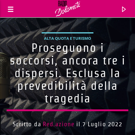
ALTA QUOTA E TURISMO
Proseguono i
soccorsi, ancora tre i
dispersi. Esclusa la
prevedibilità della
tragedia
Traccia corrente
Titolo
Scritto da
Red.azione
il 7 Luglio 2022
Artista