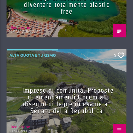
diventare totalmente plastic
free
Red.azione
26 MAGGIO 2022
ALTA QUOTA E TURISMO
0
Imprese di comunità. Proposte
di emendamenti Uncem al
disegno di legge in esame al
Senato della Repubblica
Red.azione
3 MARZO 2022