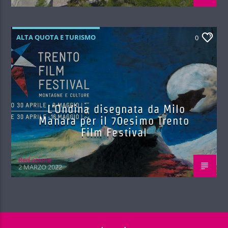
ALTA QUOTA E TURISMO
0
L’Ondina disegnata da Milo
Manara per il 70esimo Trento
Film Festival
Red.azione
2 MARZO 2022