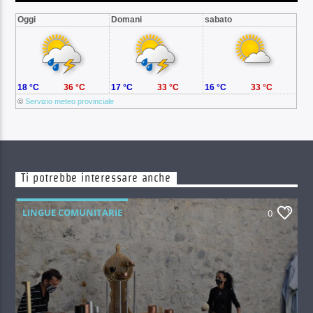
Oggi
Domani
sabato
18 °C
36 °C
17 °C
33 °C
16 °C
33 °C
©
Servizio meteo provinciale
Ti potrebbe interessare anche
LINGUE COMUNITARIE
0