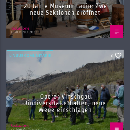
20 Jahre Museum Ladin: Zwei
neue Sektionen eröffnet
Red.azione
1 GIUGNO 2022
LINGUE COMUNITARIE
0
Oberer Vinschgau:
Biodiversität erhalten, neue
Wege einschlagen
Red.azione
22 MAGGIO 2022