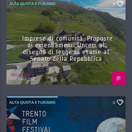
ALTA QUOTA E TURISMO
0
Imprese di comunità. Proposte
di emendamenti Uncem al
disegno di legge in esame al
Senato della Repubblica
Red.azione
3 MARZO 2022
ALTA QUOTA E TURISMO
0