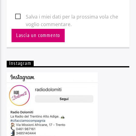
Salva i miei dati per la prossima vola che
voglio commentare.
Instagram