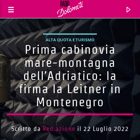
ALTA QUOTA E TURISMO
Prima cabinovia
mare-montagna
dell’Adriatico: la
firma la Leitner in
Montenegro
Traccia corrente
Titolo
Scritto da
Red.azione
il 22 Luglio 2022
Artista