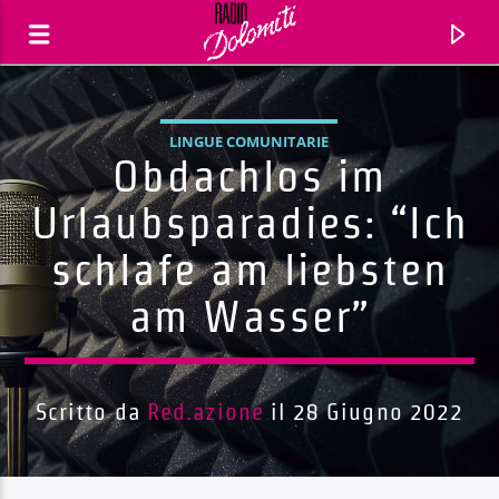
LINGUE COMUNITARIE
Obdachlos im
Urlaubsparadies: “Ich
schlafe am liebsten
am Wasser”
Scritto da
Red.azione
il 28 Giugno 2022
Traccia corrente
Titolo
Artista