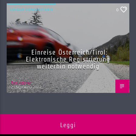
LINGUE COMUNITARIE
0
Einreise Österreich/Tirol:
Elektronische Registrierung
weiterhin notwendig
Red.azione
21 MAGGIO 2022
Leggi