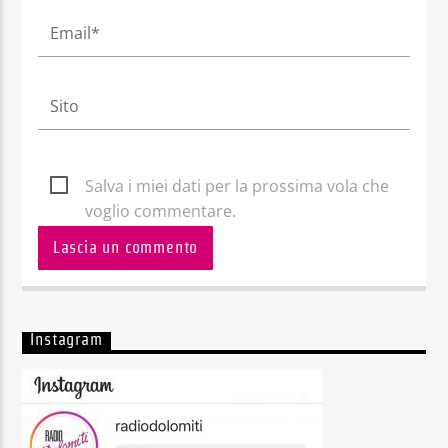
Salva i miei dati per la prossima vola che
voglio commentare.
Instagram