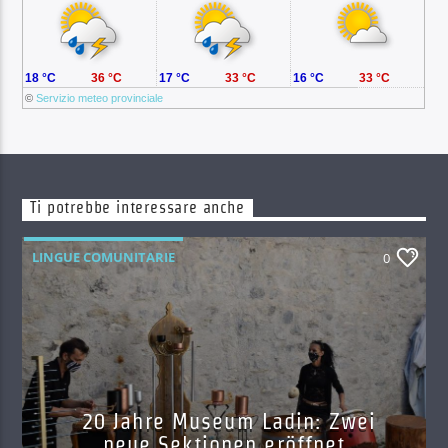
18 °C
36 °C
17 °C
33 °C
16 °C
33 °C
©
Servizio meteo provinciale
Ti potrebbe interessare anche
LINGUE COMUNITARIE
0
20 Jahre Museum Ladin: Zwei
neue Sektionen eröffnet