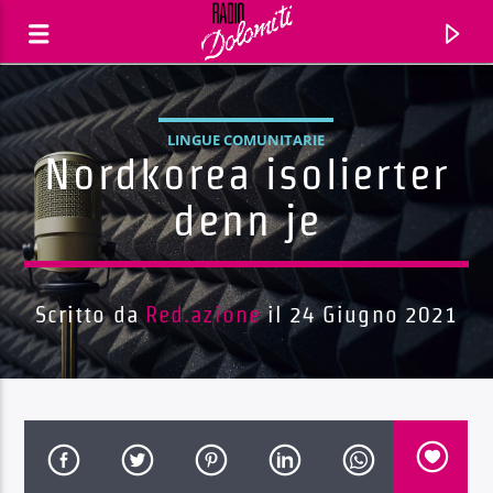
LINGUE COMUNITARIE
Nordkorea isolierter
denn je
Scritto da
Red.azione
il 24 Giugno 2021
Traccia corrente
Titolo
Artista