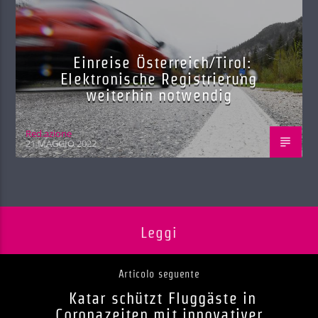
Einreise Österreich/Tirol:
Elektronische Registrierung
weiterhin notwendig
Red.azione
21 MAGGIO 2022
Leggi
Articolo seguente
Katar schützt Fluggäste in
Coronazeiten mit innovativer