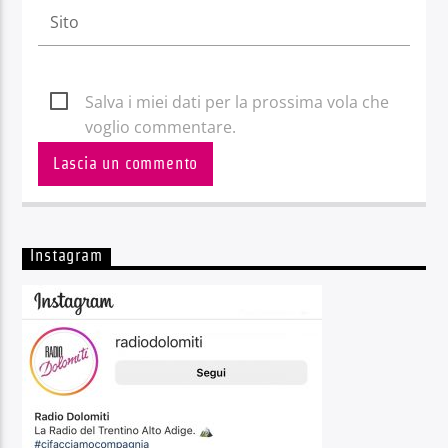
Salva i miei dati per la prossima vola che
voglio commentare.
Instagram