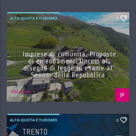
ALTA QUOTA E TURISMO
0
Imprese di comunità. Proposte
di emendamenti Uncem al
disegno di legge in esame al
Senato della Repubblica
Red.azione
3 MARZO 2022
ALTA QUOTA E TURISMO
0