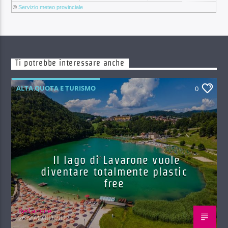
©
Servizio meteo provinciale
Ti potrebbe interessare anche
ALTA QUOTA E TURISMO
0
Il lago di Lavarone vuole
diventare totalmente plastic
free
Red.azione
26 MAGGIO 2022