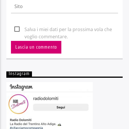
Salva i miei dati per la prossima vola che
voglio commentare.
Instagram