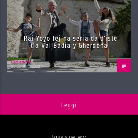
Rai Yoyo fej na seria da d’isté
tla Val Badia y Gherdëna
Red.azione
20 LUGLIO 2022
Leggi
Articolo seguente