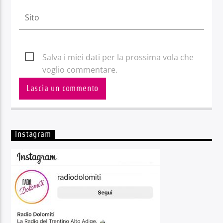
Salva i miei dati per la prossima vola che
voglio commentare.
Instagram