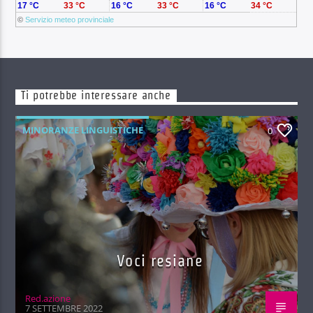
17 °C
33 °C
16 °C
33 °C
16 °C
34 °C
©
Servizio meteo provinciale
Ti potrebbe interessare anche
MINORANZE LINGUISTICHE
0
Voci resiane
Red.azione
7 SETTEMBRE 2022