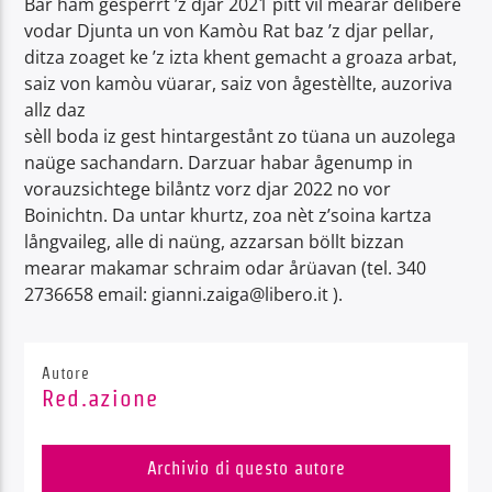
Bar håm gespèrrt ’z djar 2021 pitt vil mearar delibere
vodar Djunta un von Kamòu Rat baz ’z djar pellar,
ditza zoaget ke ’z izta khent gemacht a groaza arbat,
saiz von kamòu vüarar, saiz von ågestèllte, auzoriva
allz daz
sèll boda iz gest hintargestånt zo tüana un auzolega
Radio Dolomiti
naüge sachandarn. Darzuar habar ågenump in
vorauzsichtege bilåntz vorz djar 2022 no vor
Boinichtn. Da untar khurtz, zoa nèt z’soina kartza
långvaileg, alle di naüng, azzarsan böllt bizzan
mearar makamar schraim odar årüavan (tel. 340
2736658 email: gianni.zaiga@libero.it ).
Autore
Red.azione
Archivio di questo autore