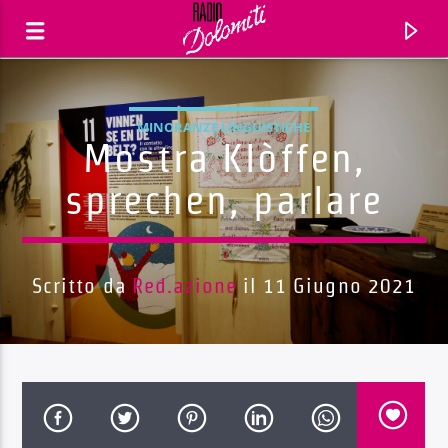
MINORANZE LINGUISTICHE
Mostra Klòffen,
sprechen, parlare
Scritto da
Red.azione
il 11 Giugno 2021
Traccia corrente
Titolo
Artista