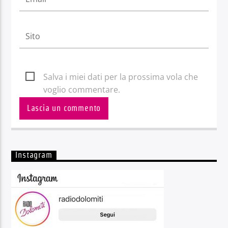
Salva i miei dati per la prossima vola che
voglio commentare.
Instagram