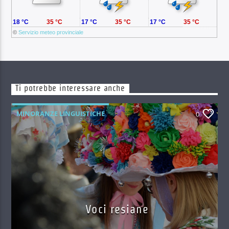
18 °C
35 °C
17 °C
35 °C
17 °C
35 °C
©
Servizio meteo provinciale
Ti potrebbe interessare anche
MINORANZE LINGUISTICHE
0
Voci resiane