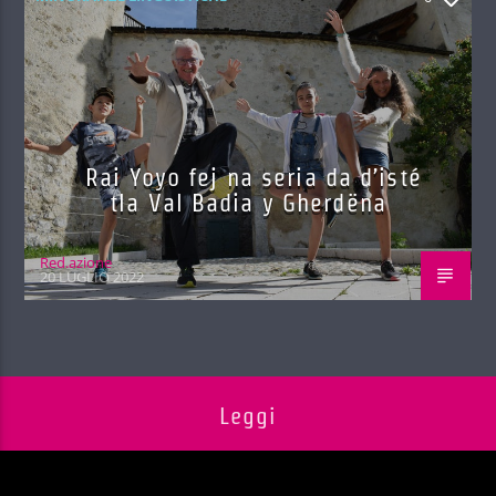
Rai Yoyo fej na seria da d’isté
tla Val Badia y Gherdëna
Red.azione
20 LUGLIO 2022
Leggi