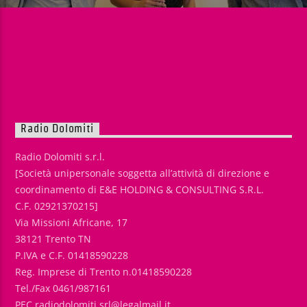
Radio Dolomiti
Radio Dolomiti s.r.l.
[Società unipersonale soggetta all’attività di direzione e
coordinamento di E&E HOLDING & CONSULTING S.R.L.
C.F. 02921370215]
Via Missioni Africane, 17
38121 Trento TN
P.IVA e C.F. 01418590228
Reg. Imprese di Trento n.01418590228
Tel./Fax 0461/987161
PEC radiodolomiti.srl@legalmail.it