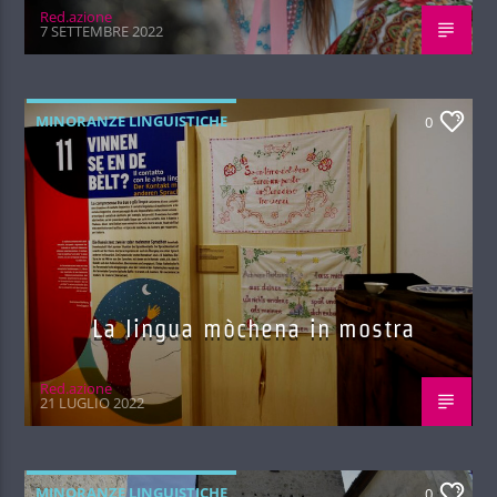
Red.azione
7 SETTEMBRE 2022
MINORANZE LINGUISTICHE
0
La lingua mòchena in mostra
Red.azione
21 LUGLIO 2022
MINORANZE LINGUISTICHE
0