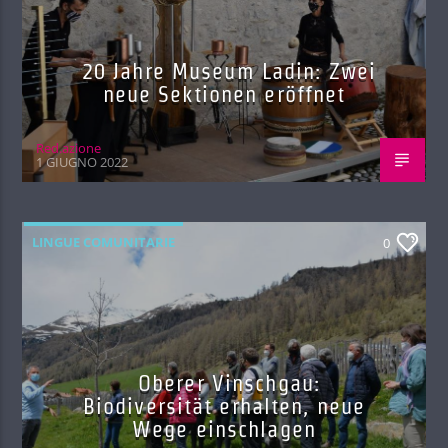
20 Jahre Museum Ladin: Zwei
neue Sektionen eröffnet
Red.azione
1 GIUGNO 2022
LINGUE COMUNITARIE
0
Oberer Vinschgau:
Biodiversität erhalten, neue
Wege einschlagen