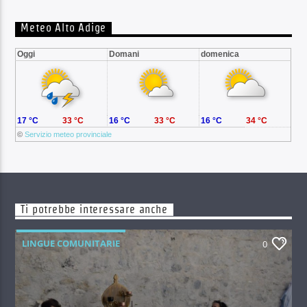
Meteo Alto Adige
Oggi
Domani
domenica
17 °C
33 °C
16 °C
33 °C
16 °C
34 °C
©
Servizio meteo provinciale
Ti potrebbe interessare anche
LINGUE COMUNITARIE
0