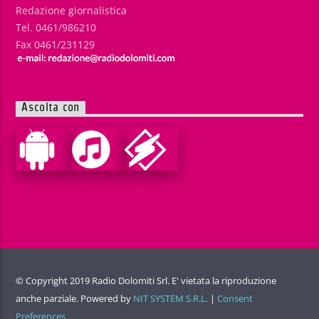
Redazione giornalistica
Tel. 0461/986210
Fax 0461/231129
Ascolta con
© Copyright 2019 Radio Dolomiti Srl. E' vietata la riproduzione
anche parziale. Powered by
NIT SYSTEM S.R.L.
|
Consent
Preferences