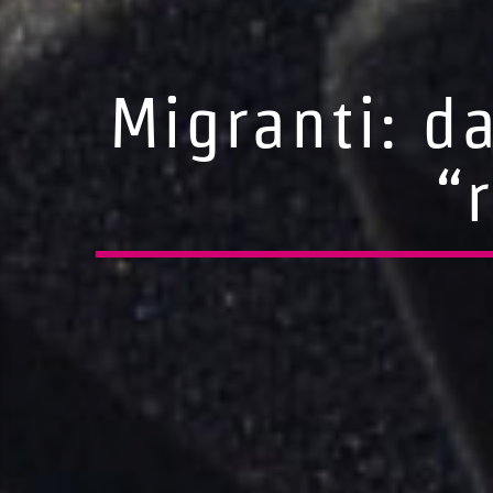
Migranti: d
“