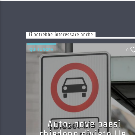
Ti potrebbe interessare anche
QUI EUROPA
0
Auto: nove paesi
chiedono divieto Ue