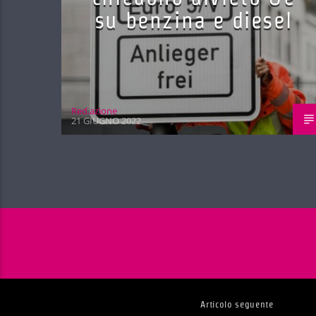
su benzina e diesel
Red.azione
21 GIUGNO 2022
Articolo seguente