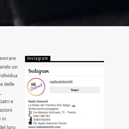
lavorare
Instagram
tando un
individua
e delle
,
patri e
azioni
 in
del loro