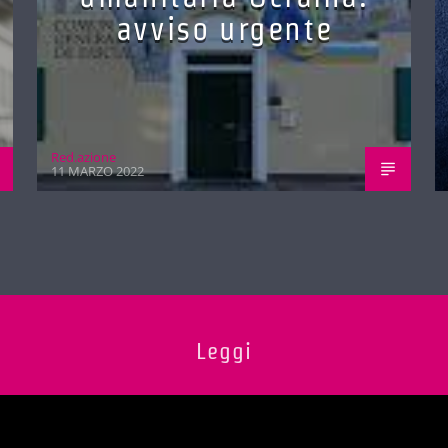
avviso urgente
Red.azione
11 MARZO 2022
Leggi