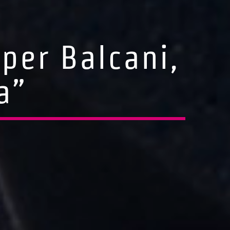
per Balcani,
a”