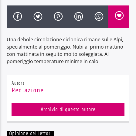
Una debole circolazione ciclonica rimane sulle Alpi,
Radio Dolomiti
specialmente al pomeriggio. Nubi al primo mattino
con mattinata in seguito molto soleggiata. Al
pomeriggio temperature minime in calo
Autore
Red.azione
Archivio di questo autore
Opinione dei lettori