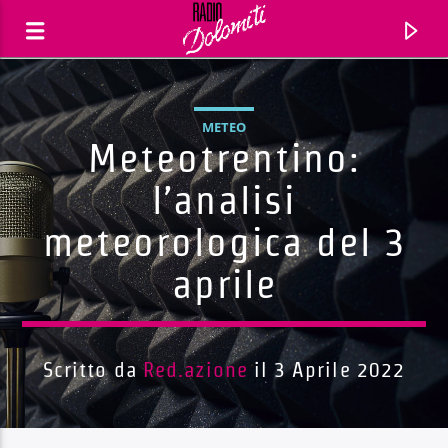
METEO
Meteotrentino:
l’analisi
meteorologica del 3
aprile
Scritto da
Red.azione
il 3 Aprile 2022
Traccia corrente
Titolo
Artista