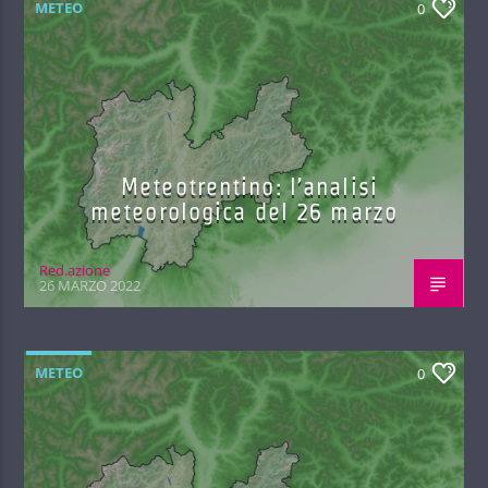
METEO
0
Meteotrentino: l’analisi
meteorologica del 26 marzo
Red.azione
26 MARZO 2022
METEO
0