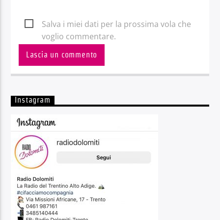
Salva i miei dati per la prossima vola che
voglio commentare.
Instagram