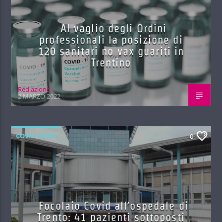
Al vaglio degli Ordini
professionali la posizione di
120 sanitari no vax guariti in
Trentino
Red.azione
2 MARZO 2022
COVID NEWS
0
Focolaio Covid all’ospedale di
Trento: 41 pazienti sottoposti