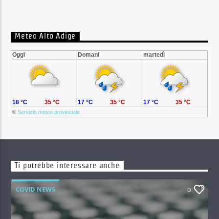
Meteo Alto Adige
Oggi
Domani
martedì
18 °C
35 °C
17 °C
35 °C
17 °C
35 °C
©
Servizio meteo provinciale
Ti potrebbe interessare anche
COVID NEWS
0