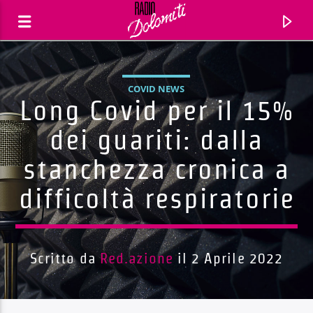
COVID NEWS
Long Covid per il 15%
dei guariti: dalla
stanchezza cronica a
difficoltà respiratorie
Scritto da
Red.azione
il 2 Aprile 2022
Traccia corrente
Titolo
Artista