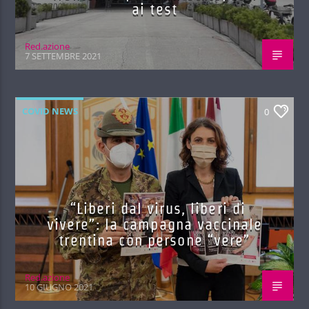
ai test
Red.azione
7 SETTEMBRE 2021
COVID NEWS
0
“Liberi dal virus, liberi di
vivere”: la campagna vaccinale
trentina con persone “vere”
Red.azione
10 GIUGNO 2021