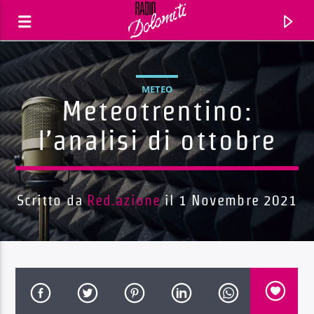
METEO
Meteotrentino:
l’analisi di ottobre
Scritto da
Red.azione
il 1 Novembre 2021
Traccia corrente
Titolo
Artista