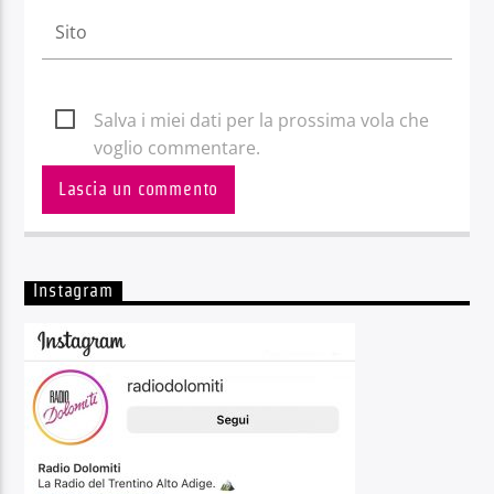
Salva i miei dati per la prossima vola che
voglio commentare.
Instagram