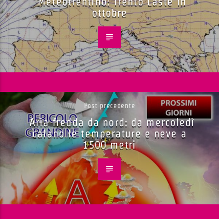
Meteotrentino: Trento Laste in
ottobre
Post precedente
Aria fredda da nord: da mercoledì
calano le temperature e neve a
1500 metri