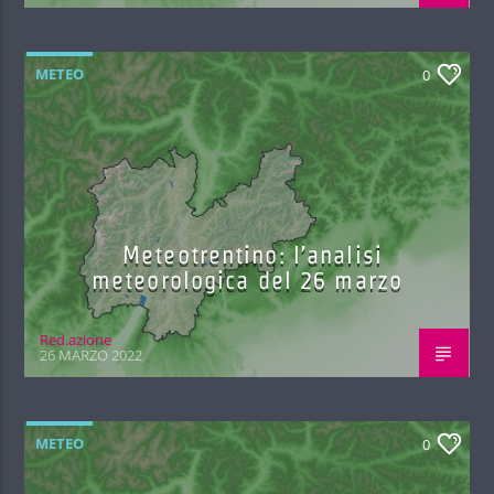
METEO
0
Meteotrentino: l’analisi
meteorologica del 26 marzo
Red.azione
26 MARZO 2022
METEO
0