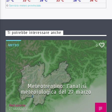
17 °C
33 °C
16 °C
33 °C
16 °C
34 °C
©
Servizio meteo provinciale
Ti potrebbe interessare anche
METEO
0
Meteotrentino: l’analisi
meteorologica del 27 marzo
Red.azione
27 MARZO 2022