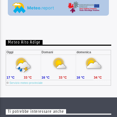
Meteo Alto Adige
Oggi
Domani
domenica
17 °C
33 °C
16 °C
33 °C
16 °C
34 °C
©
Servizio meteo provinciale
Ti potrebbe interessare anche