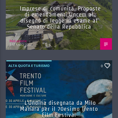
Imprese di comunità. Proposte
di emendamenti Uncem al
disegno di legge in esame al
Senato della Repubblica
Red.azione
3 MARZO 2022
ALTA QUOTA E TURISMO
0
L’Ondina disegnata da Milo
Manara per il 70esimo Trento
Film Festival