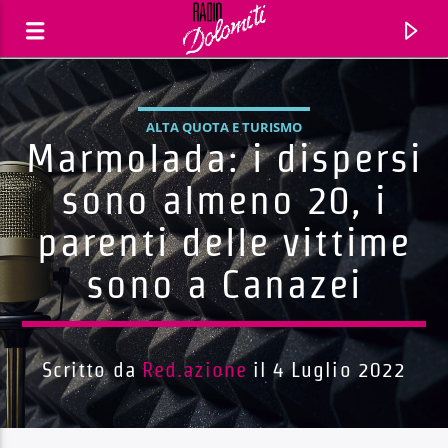
ALTA QUOTA E TURISMO
Marmolada: i dispersi
sono almeno 20, i
parenti delle vittime
sono a Canazei
Scritto da
Red.azione
il 4 Luglio 2022
Traccia corrente
Titolo
Artista