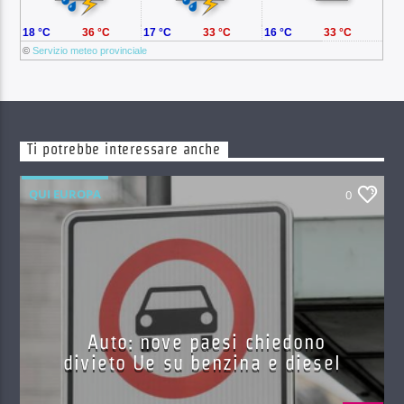
18 °C
36 °C
17 °C
33 °C
16 °C
33 °C
©
Servizio meteo provinciale
Ti potrebbe interessare anche
QUI EUROPA
0
Auto: nove paesi chiedono
divieto Ue su benzina e diesel