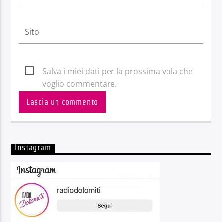
Salva i miei dati per la prossima vola che
voglio commentare.
Instagram