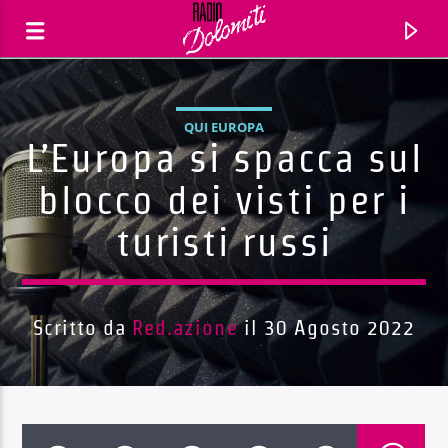
QUI EUROPA
L’Europa si spacca sul
blocco dei visti per i
turisti russi
Scritto da
Red.azione
il 30 Agosto 2022
Traccia corrente
Titolo
Artista