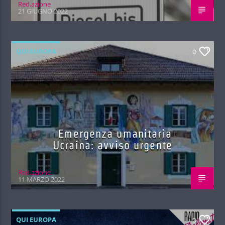
Red.azione
21 GIUGNO 2022
QUI EUROPA
0
Emergenza umanitaria
Ucraina: avviso urgente
Red.azione
11 MARZO 2022
QUI EUROPA
0