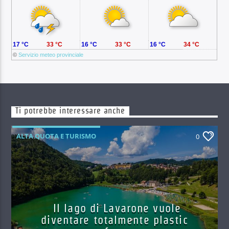
17 °C
33 °C
16 °C
33 °C
16 °C
34 °C
©
Servizio meteo provinciale
Ti potrebbe interessare anche
ALTA QUOTA E TURISMO
0
Il lago di Lavarone vuole
diventare totalmente plastic