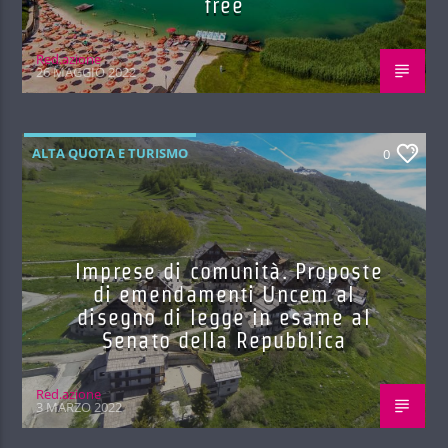
free
Red.azione
26 MAGGIO 2022
ALTA QUOTA E TURISMO
0
Imprese di comunità. Proposte
di emendamenti Uncem al
disegno di legge in esame al
Senato della Repubblica
Red.azione
3 MARZO 2022