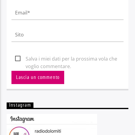
Salva i miei dati per la prossima vola che
voglio commentare.
Instagram