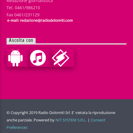
Redazione giornalistica
Tel. 0461/986210
Fax 0461/231129
Ascolta con
© Copyright 2019 Radio Dolomiti Srl. E' vietata la riproduzione
anche parziale. Powered by
NIT SYSTEM S.R.L.
|
Consent
Preferences