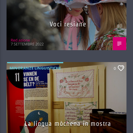
Voci resiane
Red.azione
7 SETTEMBRE 2022
MINORANZE LINGUISTICHE
0
La lingua mòchena in mostra