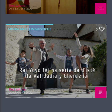
Red.azione
21 LUGLIO 2022
MINORANZE LINGUISTICHE
0
Rai Yoyo fej na seria da d’isté
tla Val Badia y Gherdëna
Red.azione
20 LUGLIO 2022