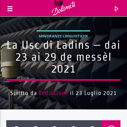
MINORANZE LINGUISTICHE
La Usc di Ladins – dai
23 ai 29 de messèl
2021
Scritto da
Red.azione
il 23 Luglio 2021
Traccia corrente
Titolo
Artista