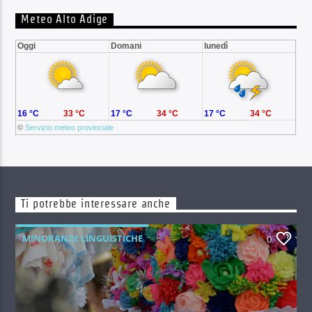
Meteo Alto Adige
Oggi
Domani
lunedì
16 °C
33 °C
17 °C
34 °C
17 °C
34 °C
©
Servizio meteo provinciale
Ti potrebbe interessare anche
MINORANZE LINGUISTICHE
0