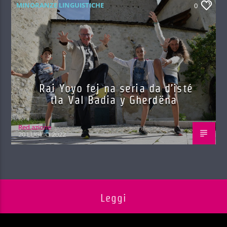
MINORANZE LINGUISTICHE
0
Rai Yoyo fej na seria da d’isté
tla Val Badia y Gherdëna
Red.azione
20 LUGLIO 2022
Leggi