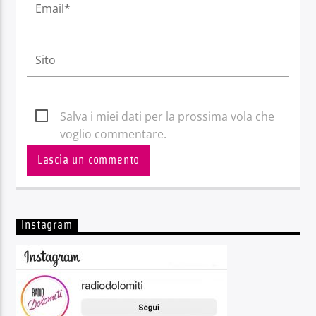
Salva i miei dati per la prossima vola che
voglio commentare.
Instagram