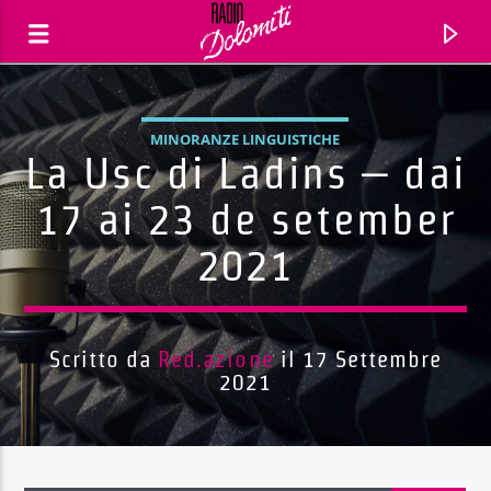
MINORANZE LINGUISTICHE
La Usc di Ladins – dai
17 ai 23 de setember
2021
Scritto da
Red.azione
il 17 Settembre
2021
Traccia corrente
Titolo
Artista