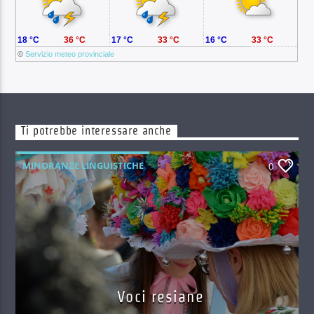
18 °C
36 °C
17 °C
33 °C
16 °C
33 °C
©
Servizio meteo provinciale
Ti potrebbe interessare anche
MINORANZE LINGUISTICHE
0
Voci resiane