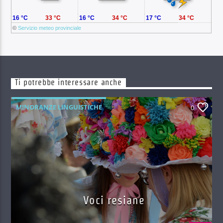
16 °C
33 °C
16 °C
34 °C
17 °C
34 °C
©
Servizio meteo provinciale
Ti potrebbe interessare anche
MINORANZE LINGUISTICHE
0
Voci resiane