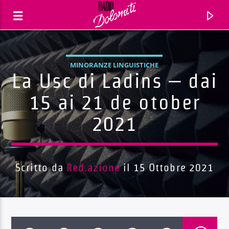
MINORANZE LINGUISTICHE
La Usc di Ladins – dai
15 ai 21 de otober
2021
Scritto da
Red.azione
il 15 Ottobre 2021
Traccia corrente
Titolo
Artista