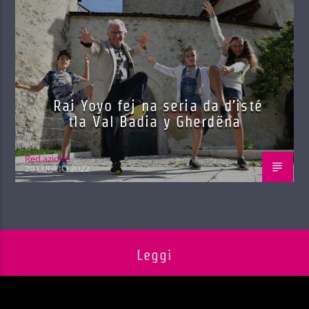
Rai Yoyo fej na seria da d’isté
tla Val Badia y Gherdëna
Red.azione
20 LUGLIO 2022
Leggi