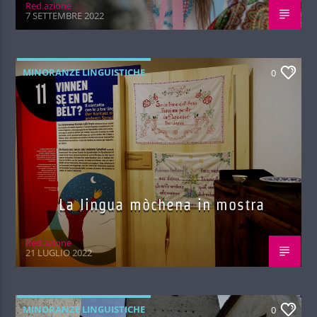
Red.azione
7 SETTEMBRE 2022
MINORANZE LINGUISTICHE
0
La lingua mòchena in mostra
Red.azione
21 LUGLIO 2022
MINORANZE LINGUISTICHE
0