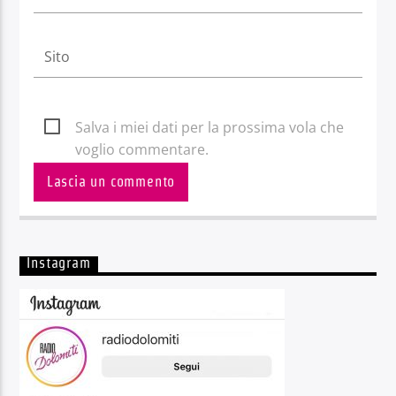
Salva i miei dati per la prossima vola che
voglio commentare.
Instagram