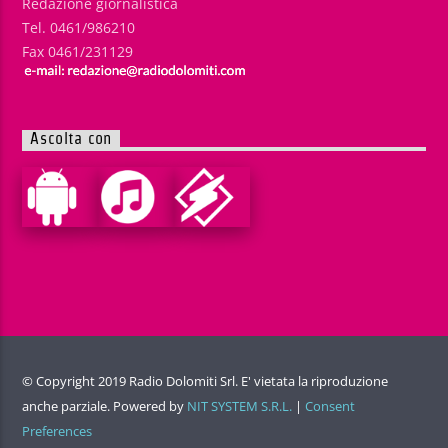
Redazione giornalistica
Tel. 0461/986210
Fax 0461/231129
Ascolta con
© Copyright 2019 Radio Dolomiti Srl. E' vietata la riproduzione
anche parziale. Powered by
NIT SYSTEM S.R.L.
|
Consent
Preferences