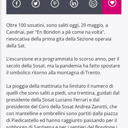
Oltre 100 sosatini, sono saliti oggi, 29 maggio, a
Candriai, per “En Bondon a pè come na volta”,
rievocativa della prima gita della Sezione operaia
Radio Dolomiti
della Sat.
L’escursione era programmata lo scorso anno, per il
secolo della Sosat, ma la pandemia ha fatto spostare
il simbolico ritorno alla montagna di Trento.
La pioggia della mattinata ha limitato il numero di
quelli che sono saliti a piedi, una trentina, guidati dal
presidente della Sosat Luciano Ferrari e dal
presidente del Coro della Sosat Andrea Zanotti, che
con mantelline e ombrellini sono partiti dalla piazza
di Piedicastello ed hanno raggiunto passando per il
sobborgo di Sardagna e per i sentieri del Bondone i