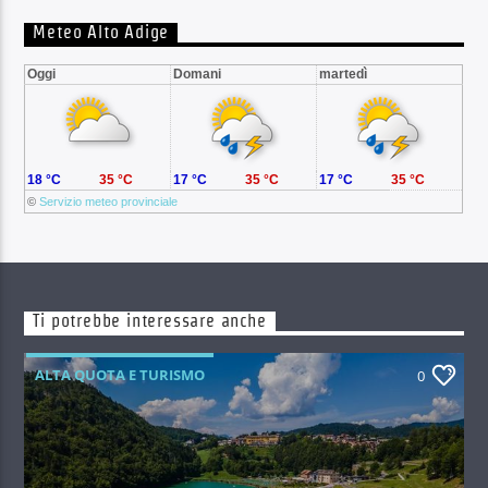
Meteo Alto Adige
Oggi
Domani
martedì
18 °C
35 °C
17 °C
35 °C
17 °C
35 °C
©
Servizio meteo provinciale
Ti potrebbe interessare anche
ALTA QUOTA E TURISMO
0