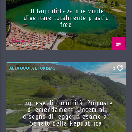
Il lago di Lavarone vuole
diventare totalmente plastic
free
Red.azione
26 MAGGIO 2022
ALTA QUOTA E TURISMO
0
Imprese di comunità. Proposte
di emendamenti Uncem al
disegno di legge in esame al
Senato della Repubblica