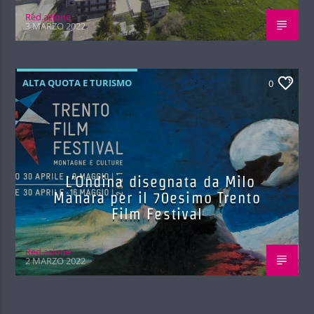
Red.azione
3 MARZO 2022
ALTA QUOTA E TURISMO
0
L’Ondina disegnata da Milo
Manara per il 70esimo Trento
Film Festival
Red.azione
2 MARZO 2022