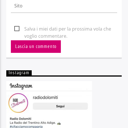
Salva i miei dati per la prossima vola che
voglio commentare.
Instagram