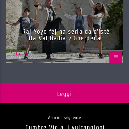
Rai Yoyo fej na seria da d’isté
tla Val Badia y Gherdëna
Red.azione
20 LUGLIO 2022
Leggi
Articolo seguente
Cumbre Vieja, i vulcanologi: