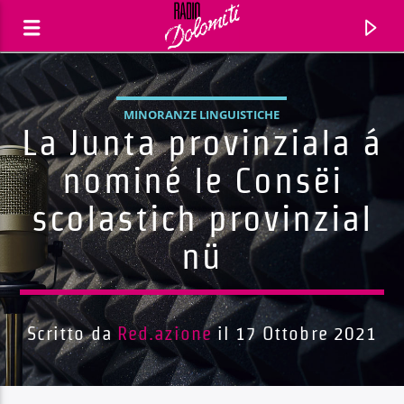
MINORANZE LINGUISTICHE
La Junta provinziala á
nominé le Consëi
scolastich provinzial
nü
Scritto da
Red.azione
il 17 Ottobre 2021
Traccia corrente
Titolo
Artista