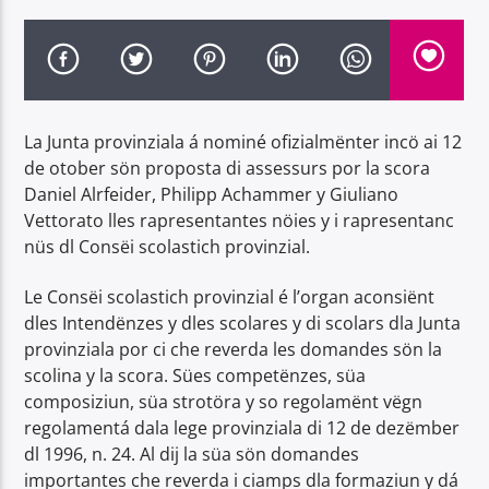
La Junta provinziala á nominé ofizialmënter incö ai 12
Radio Dolomiti
de otober sön proposta di assessurs por la scora
Daniel Alrfeider, Philipp Achammer y Giuliano
Vettorato lles rapresentantes nöies y i rapresentanc
nüs dl Consëi scolastich provinzial.
Le Consëi scolastich provinzial é l’organ aconsiënt
dles Intendënzes y dles scolares y di scolars dla Junta
provinziala por ci che reverda les domandes sön la
scolina y la scora. Sües competënzes, süa
composiziun, süa strotöra y so regolamënt vëgn
regolamentá dala lege provinziala di 12 de dezëmber
dl 1996, n. 24. Al dij la süa sön domandes
importantes che reverda i ciamps dla formaziun y dá