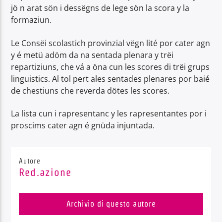
jö n arat sön i dessëgns de lege sön la scora y la
formaziun.
Le Consëi scolastich provinzial vëgn lité por cater agn
y é metü adöm da na sentada plenara y trëi
repartiziuns, che vá a öna cun les scores di trëi grups
linguistics. Al tol pert ales sentades plenares por baié
de chestiuns che reverda dötes les scores.
La lista cun i rapresentanc y les rapresentantes por i
proscims cater agn é gnüda injuntada.
Autore
Red.azione
Archivio di questo autore