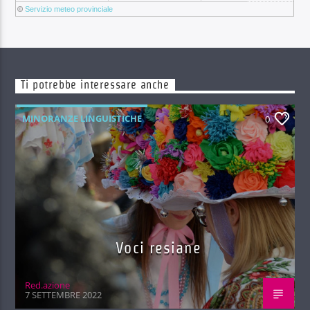
©
Servizio meteo provinciale
Ti potrebbe interessare anche
MINORANZE LINGUISTICHE
0
Voci resiane
Red.azione
7 SETTEMBRE 2022