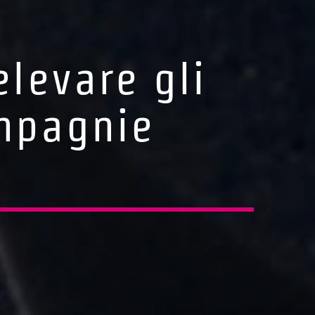
levare gli
ompagnie
2