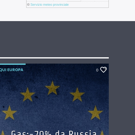
©
Servizio meteo provinciale
QUI EUROPA
0
Gas:-70% da Russia