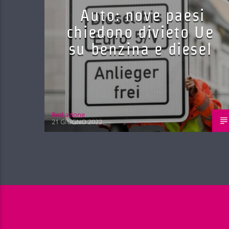
Auto: nove paesi
chiedono divieto Ue
su benzina e diesel
Red.azione
21 GIUGNO 2022