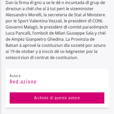
Dan la firma él gnü a se le dé n incuntada dl grup de
direziun a chël che al á tut pert le vizeminister
Alessandro Morelli, la secreteria de Stat al Ministere
por le Sport Valentina Vezzali, le presidënt dl CONI,
Giovanni Malagò, le presidënt dl comité paraolimpich
Luca Pancalli, l’ombolt de Milan Giuseppe Sala y chël
de Ampëz Gianpietro Ghedina. La Provinzia de
Balsan á aprové la costituziun dla sozieté por aziuns
ai 19 de otober y á insciö dé so bëgnester por la
sotescirziun dl contrat de costituziun.
Autore
Red.azione
Archivio di questo autore