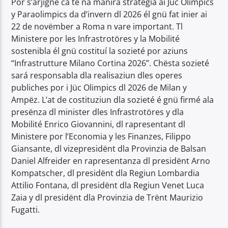
Por s’arjigné ca te na manira strategia ai Jüc Olimpics
y Paraolimpics da d’invern dl 2026 él gnü fat inier ai
22 de novëmber a Roma n vare important. Tl
Ministere por les Infrastrotöres y la Mobilité
sostenibla él gnü costituí la sozieté por aziuns
“Infrastrutture Milano Cortina 2026”. Chësta sozieté
Radio Dolomiti
sará responsabla dla realisaziun dles operes
publiches por i Jüc Olimpics dl 2026 de Milan y
Ampëz. L’at de costituziun dla sozieté é gnü firmé ala
presënza dl minister dles Infrastrotöres y dla
Mobilité Enrico Giovannini, dl rapresentant dl
Ministere por l’Economia y les Finanzes, Filippo
Giansante, dl vizepresidënt dla Provinzia de Balsan
Daniel Alfreider en rapresentanza dl presidënt Arno
Kompatscher, dl presidënt dla Regiun Lombardia
Attilio Fontana, dl presidënt dla Regiun Venet Luca
Zaia y dl presidënt dla Provinzia de Trënt Maurizio
Fugatti.