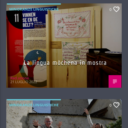
MINORANZE LINGUISTICHE
0
La lingua mòchena in mostra
Red.azione
21 LUGLIO 2022
MINORANZE LINGUISTICHE
0