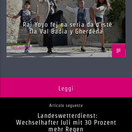
Rai Yoyo fej na seria da d’isté
tla Val Badia y Gherdëna
Red.azione
20 LUGLIO 2022
Leggi
Articolo seguente
Landeswetterdienst:
Wechselhafter Juli mit 30 Prozent
mehr Regen