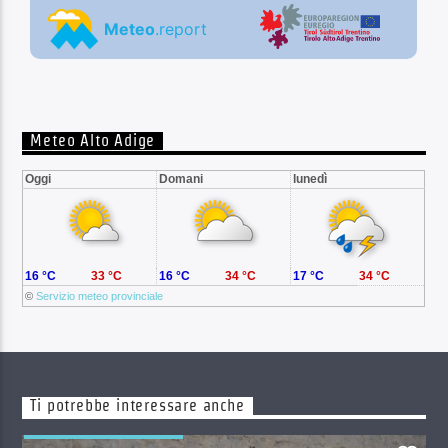
Meteo Alto Adige
Oggi
Domani
lunedì
16 °C
33 °C
16 °C
34 °C
17 °C
34 °C
©
Servizio meteo provinciale
Ti potrebbe interessare anche