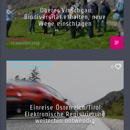
Oberer Vinschgau:
Biodiversität erhalten, neue
Wege einschlagen
Red.azione
22 MAGGIO 2022
LINGUE COMUNITARIE
0
Einreise Österreich/Tirol:
Elektronische Registrierung
weiterhin notwendig