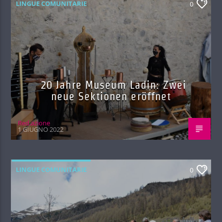
LINGUE COMUNITARIE
0
20 Jahre Museum Ladin: Zwei
neue Sektionen eröffnet
Red.azione
1 GIUGNO 2022
LINGUE COMUNITARIE
0