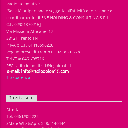
Radio Dolomiti s.r.l.
[Società unipersonale soggetta all’attività di direzione e
coordinamento di E&E HOLDING & CONSULTING S.R.L.
C.F. 02921370215]
Via Missioni Africane, 17
38121 Trento TN
P.IVA e C.F. 01418590228
Reg. Imprese di Trento n.01418590228
Tel./Fax 0461/987161
PEC radiodolomiti.srl@legalmail.it
Trasparenza
Diretta radio
Diretta
Tel. 0461/922222
SMS e WhatsApp: 348/5140444