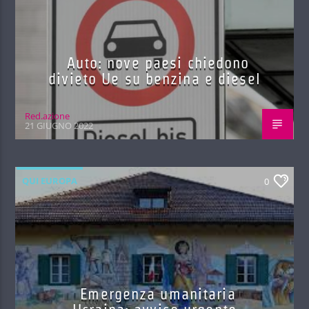
Auto: nove paesi chiedono
divieto Ue su benzina e diesel
Red.azione
21 GIUGNO 2022
QUI EUROPA
0
Emergenza umanitaria