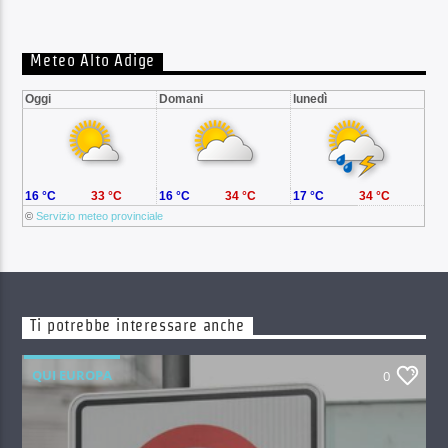
Meteo Alto Adige
Oggi
Domani
lunedì
16 °C
33 °C
16 °C
34 °C
17 °C
34 °C
©
Servizio meteo provinciale
Ti potrebbe interessare anche
QUI EUROPA
0