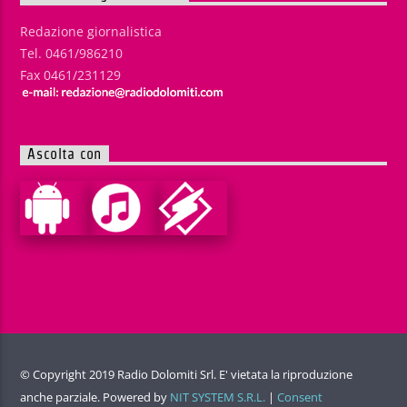
Redazione giornalistica
Tel. 0461/986210
Fax 0461/231129
Ascolta con
© Copyright 2019 Radio Dolomiti Srl. E' vietata la riproduzione
anche parziale. Powered by
NIT SYSTEM S.R.L.
|
Consent