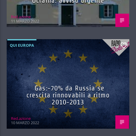
Ucraina: avviso urgente
Red.azione
11 MARZO 2022
QUI EUROPA
0
Gas:-70% da Russia se
crescita rinnovabili a ritmo
2010-2013
Red.azione
10 MARZO 2022