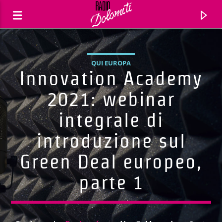
QUI EUROPA
Innovation Academy
2021: webinar
integrale di
introduzione sul
Green Deal europeo,
parte 1
Traccia corrente
Titolo
Artista