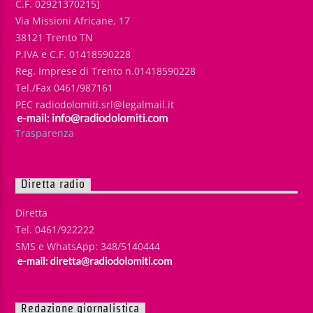
C.F. 02921370215]
Via Missioni Africane, 17
38121 Trento TN
P.IVA e C.F. 01418590228
Reg. Imprese di Trento n.01418590228
Tel./Fax 0461/987161
PEC radiodolomiti.srl@legalmail.it
Trasparenza
Diretta radio
Diretta
Tel. 0461/922222
SMS e WhatsApp: 348/5140444
Redazione giornalistica