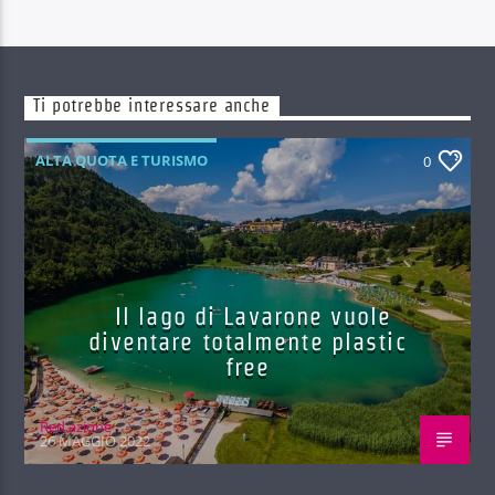
Ti potrebbe interessare anche
ALTA QUOTA E TURISMO
0
Il lago di Lavarone vuole
diventare totalmente plastic
free
Red.azione
26 MAGGIO 2022