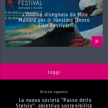
L’Ondina disegnata da Milo
Manara per il 70esimo Trento
Film Festival
Red.azione
2 MARZO 2022
Leggi
Articolo seguente
La nuova società “Passo dello
Stelvio”: obiettivo sostenibilità