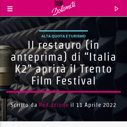
ALTA QUOTA E TURISMO
Il restauro (in
anteprima) di “Italia
K2” aprirà il Trento
Film Festival
Scritto da
Red.azione
il 11 Aprile 2022
Traccia corrente
Titolo
Artista