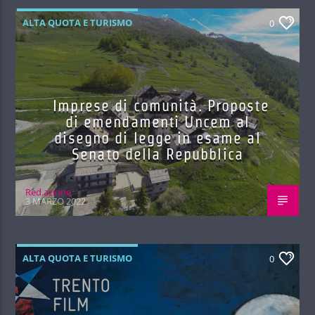
ALTA QUOTA E TURISMO
0
Imprese di comunità. Proposte
di emendamenti Uncem al
disegno di legge in esame al
Senato della Repubblica
Red.azione
3 MARZO 2022
ALTA QUOTA E TURISMO
0