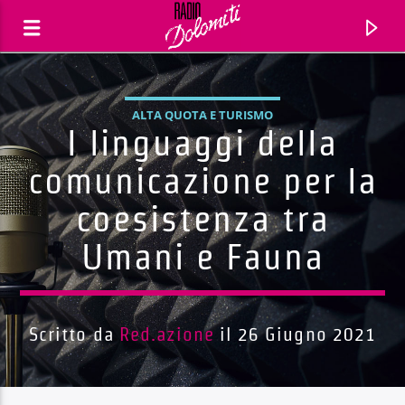
ALTA QUOTA E TURISMO
I linguaggi della
comunicazione per la
coesistenza tra
Umani e Fauna
Scritto da
Red.azione
il 26 Giugno 2021
Traccia corrente
Titolo
Artista