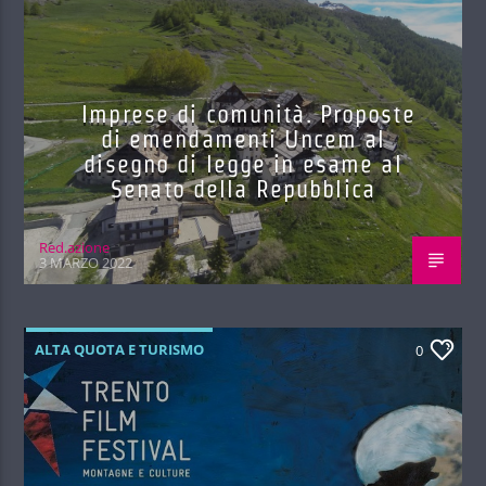
Imprese di comunità. Proposte
di emendamenti Uncem al
disegno di legge in esame al
Senato della Repubblica
Red.azione
3 MARZO 2022
ALTA QUOTA E TURISMO
0