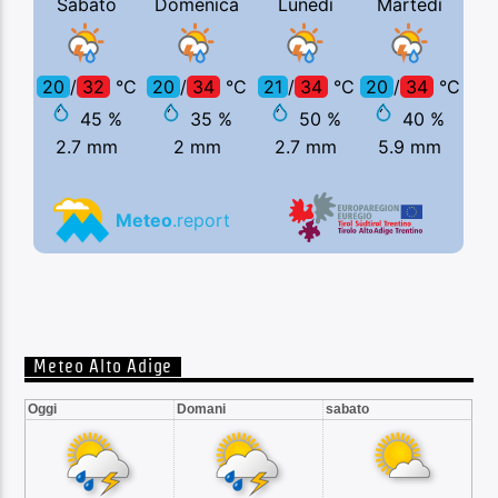
Meteo Alto Adige
Oggi
Domani
sabato