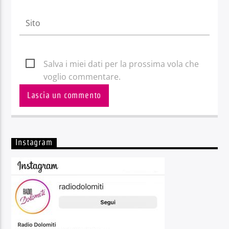
Salva i miei dati per la prossima vola che
voglio commentare.
Instagram