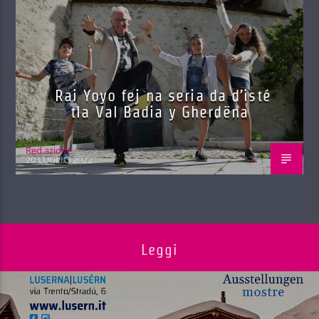
Rai Yoyo fej na seria da d’isté
tla Val Badia y Gherdëna
Red.azione
20 LUGLIO 2022
Leggi