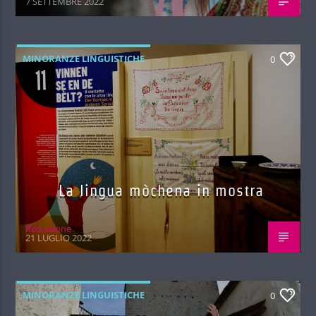
7 SETTEMBRE 2022
MINORANZE LINGUISTICHE
0
La lingua mòchena in mostra
Red.azione
21 LUGLIO 2022
MINORANZE LINGUISTICHE
0