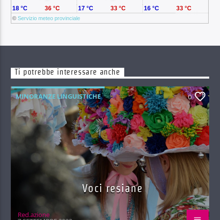
18 °C
36 °C
17 °C
33 °C
16 °C
33 °C
©
Servizio meteo provinciale
Ti potrebbe interessare anche
MINORANZE LINGUISTICHE
0
Voci resiane
Red.azione