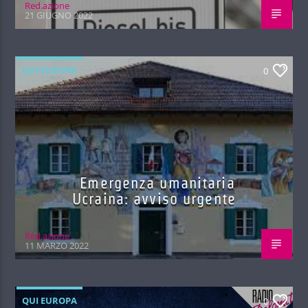
Red.azione
21 GIUGNO 2022
QUI EUROPA
0
Emergenza umanitaria
Ucraina: avviso urgente
Red.azione
11 MARZO 2022
QUI EUROPA
0