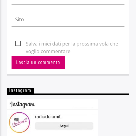
Salva i miei dati per la prossima vola che
voglio commentare.
Instagram