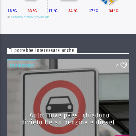
16 °C
33 °C
17 °C
34 °C
17 °C
34 °C
©
Servizio meteo provinciale
Ti potrebbe interessare anche
QUI EUROPA
0
Auto: nove paesi chiedono
divieto Ue su benzina e diesel