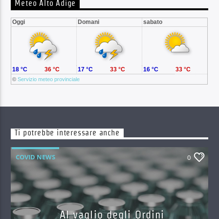
Meteo Alto Adige
Oggi
Domani
sabato
18 °C
36 °C
17 °C
33 °C
16 °C
33 °C
©
Servizio meteo provinciale
Ti potrebbe interessare anche
COVID NEWS
0
Al vaglio degli Ordini