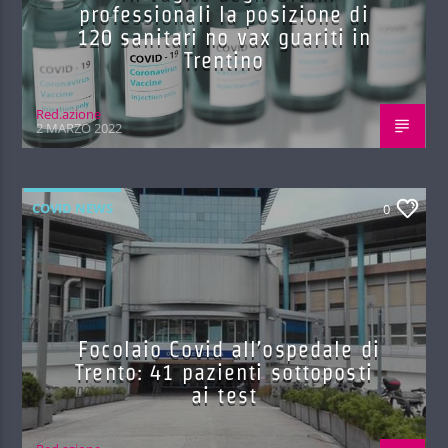
professionali la posizione di
120 sanitari no vax guariti in
Trentino
Red.azione
2 MARZO 2022
COVID NEWS
0
Focolaio Covid all’ospedale di
Trento: 41 pazienti sottoposti
ai test