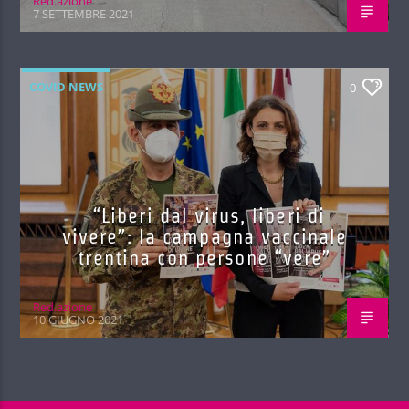
Red.azione
7 SETTEMBRE 2021
COVID NEWS
0
“Liberi dal virus, liberi di
vivere”: la campagna vaccinale
trentina con persone “vere”
Red.azione
10 GIUGNO 2021