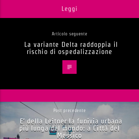
Leggi
Articolo seguente
La variante Delta raddoppia il
rischio di ospedalizzazione
Post precedente
E’ della Leitner la funivia urbana
più lunga del mondo: a Città del
Messico