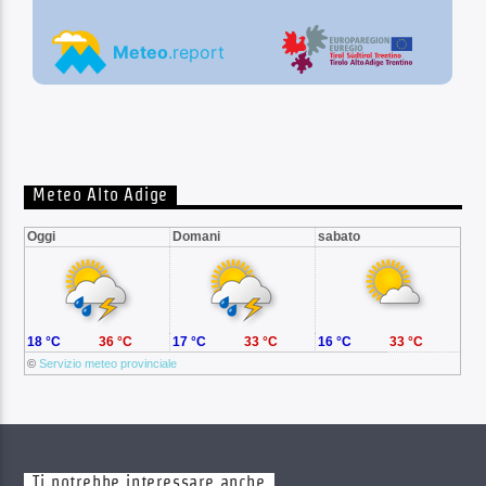
Meteo Alto Adige
Oggi
Domani
sabato
18 °C
36 °C
17 °C
33 °C
16 °C
33 °C
©
Servizio meteo provinciale
Ti potrebbe interessare anche