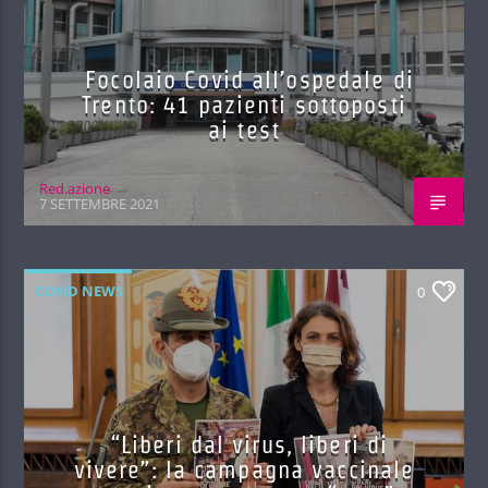
Focolaio Covid all’ospedale di
Trento: 41 pazienti sottoposti
ai test
Red.azione
7 SETTEMBRE 2021
COVID NEWS
0
“Liberi dal virus, liberi di
vivere”: la campagna vaccinale