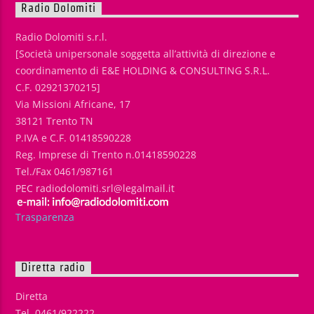
Radio Dolomiti
Radio Dolomiti s.r.l.
[Società unipersonale soggetta all’attività di direzione e
coordinamento di E&E HOLDING & CONSULTING S.R.L.
C.F. 02921370215]
Via Missioni Africane, 17
38121 Trento TN
P.IVA e C.F. 01418590228
Reg. Imprese di Trento n.01418590228
Tel./Fax 0461/987161
PEC radiodolomiti.srl@legalmail.it
Trasparenza
Diretta radio
Diretta
Tel. 0461/922222