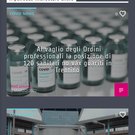
COVID NEWS
0
Al vaglio degli Ordini
professionali la posizione di
120 sanitari no vax guariti in
Trentino
Red.azione
2 MARZO 2022
COVID NEWS
0