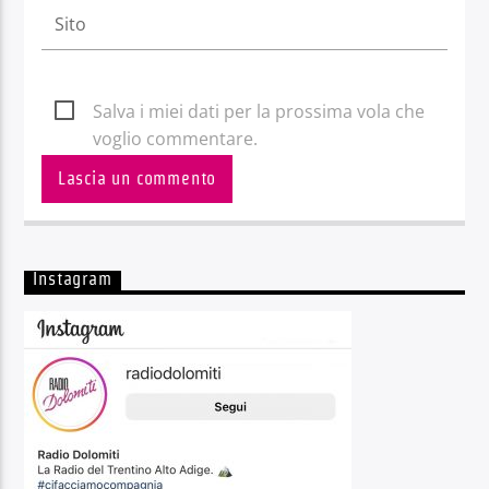
Salva i miei dati per la prossima vola che
voglio commentare.
Instagram