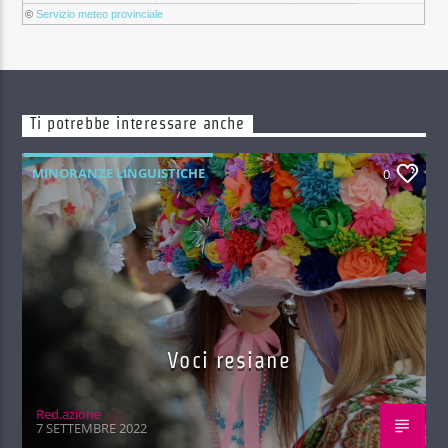
©
Servizio meteo provinciale
Ti potrebbe interessare anche
MINORANZE LINGUISTICHE
0
Voci resiane
Red.azione
7 SETTEMBRE 2022