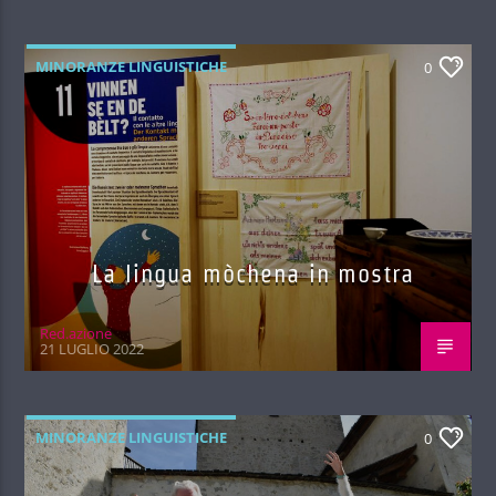
MINORANZE LINGUISTICHE
0
La lingua mòchena in mostra
Red.azione
21 LUGLIO 2022
MINORANZE LINGUISTICHE
0