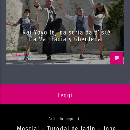
Rai Yoyo fej na seria da d’isté
tla Val Badia y Gherdëna
Red.azione
20 LUGLIO 2022
Leggi
Articolo seguente
Moscia! – Tutorial de ladin – Jone