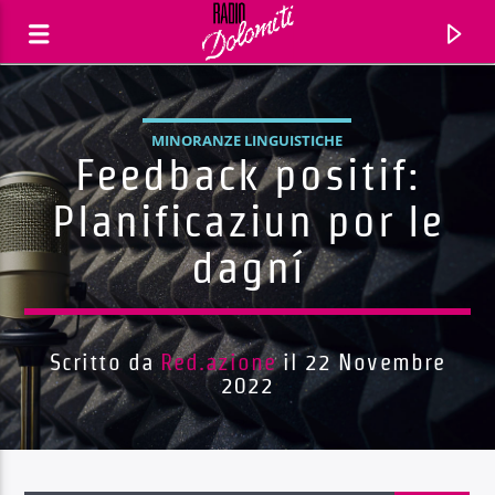
MINORANZE LINGUISTICHE
Feedback positif:
Planificaziun por le
dagní
Scritto da
Red.azione
il 22 Novembre
2022
Traccia corrente
Titolo
Artista