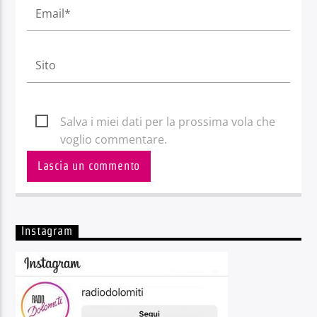
Salva i miei dati per la prossima vola che
voglio commentare.
Instagram