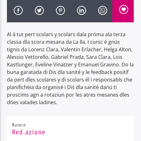
Al á tut pert scolars y scolars dala pröma ala terza
classa dla scora mesana da La Ila. I cursc é gnüs
Radio Dolomiti
tignis da Lorenz Clara, Valentin Erlacher, Helga Alton,
Alessio Vettorello, Gabriel Prada, Sara Clara, Lois
Kastlunger, Eveline Vinatzer y Emanuel Gravino. Do la
buna garatada di Dis dla sanité y le feedback positif
da pert dles scolares y di scolars él i responsabls che
planifichëia da organisé i Dis dla sanité danü ti
proscims agn a rotaziun por les atres mesanes dles
döes valades ladines.
Autore
Red.azione