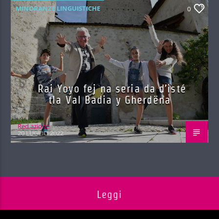
MINORANZE LINGUISTICHE
0
Rai Yoyo fej na seria da d’isté
tla Val Badia y Gherdëna
Red.azione
20 LUGLIO 2022
Leggi