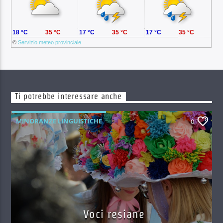
18 °C
35 °C
17 °C
35 °C
17 °C
35 °C
©
Servizio meteo provinciale
Ti potrebbe interessare anche
MINORANZE LINGUISTICHE
0
Voci resiane