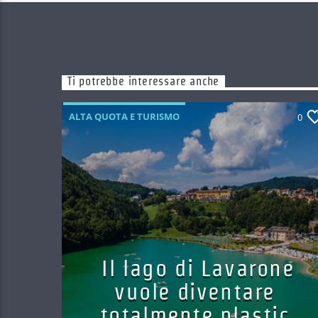
Ti potrebbe interessare anche
ALTA QUOTA E TURISMO
0
Il lago di Lavarone
vuole diventare
totalmente plastic