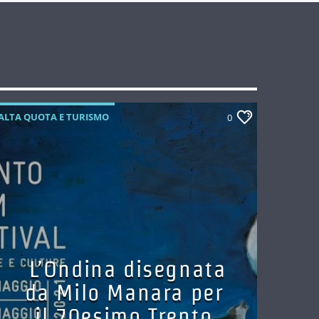
ALTA QUOTA E TURISMO
0
L’Ondina disegnata
da Milo Manara per
il 70esimo Trento