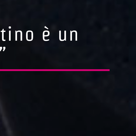
ntino è un
”