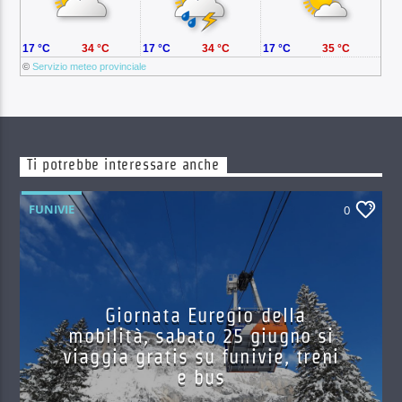
17 °C
34 °C
17 °C
34 °C
17 °C
35 °C
©
Servizio meteo provinciale
Ti potrebbe interessare anche
FUNIVIE
0
Giornata Euregio della
mobilità, sabato 25 giugno si
viaggia gratis su funivie, treni
e bus