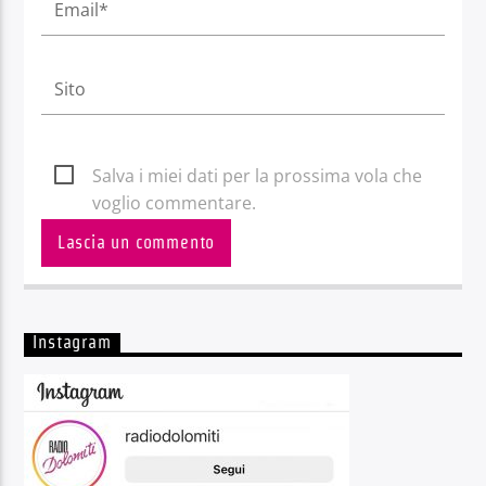
Salva i miei dati per la prossima vola che
voglio commentare.
Instagram