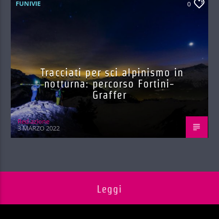
FUNIVIE
0
Tracciati per sci alpinismo in
notturna: percorso Fortini-
Graffer
Red.azione
3 MARZO 2022
Leggi