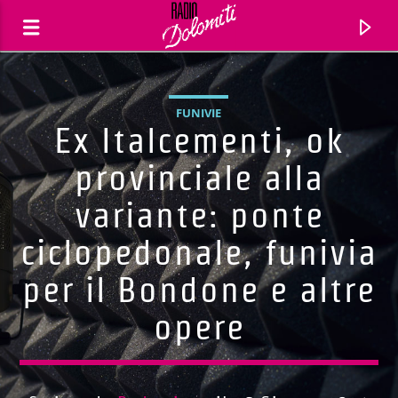
FUNIVIE
Ex Italcementi, ok
provinciale alla
variante: ponte
ciclopedonale, funivia
per il Bondone e altre
opere
Traccia corrente
Titolo
Artista