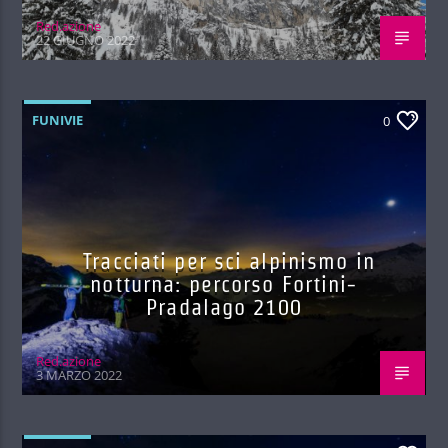
Red.azione
22 GIUGNO 2022
FUNIVIE
0
Tracciati per sci alpinismo in
notturna: percorso Fortini-
Pradalago 2100
Red.azione
3 MARZO 2022