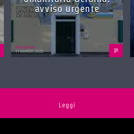
avviso urgente
Red.azione
11 MARZO 2022
Leggi