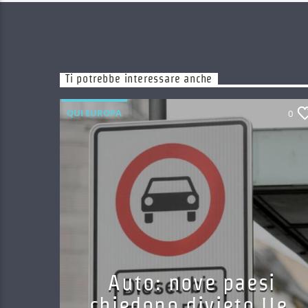
Ti potrebbe interessare anche
QUI EUROPA
0
Auto: nove paesi
chiedono divieto Ue