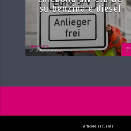
su benzina e diesel
Red.azione
21 GIUGNO 2022
Articolo seguente