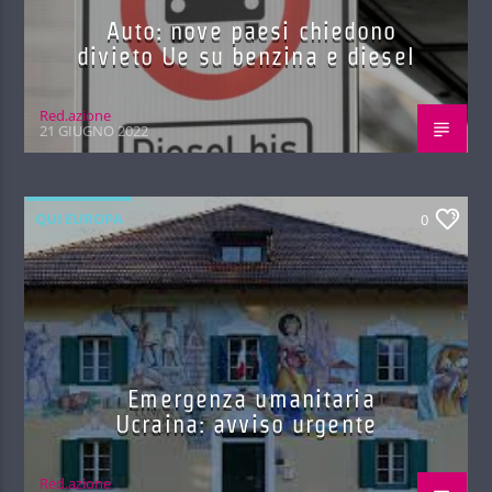
Auto: nove paesi chiedono
divieto Ue su benzina e diesel
Red.azione
21 GIUGNO 2022
QUI EUROPA
0
Emergenza umanitaria
Ucraina: avviso urgente
Red.azione