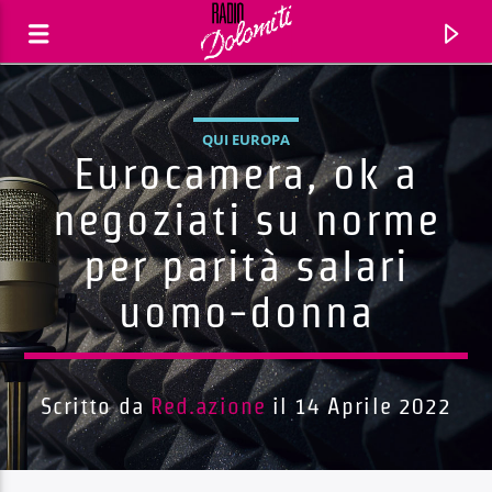
QUI EUROPA
Eurocamera, ok a
negoziati su norme
per parità salari
uomo-donna
Scritto da
Red.azione
il 14 Aprile 2022
Traccia corrente
Titolo
Artista