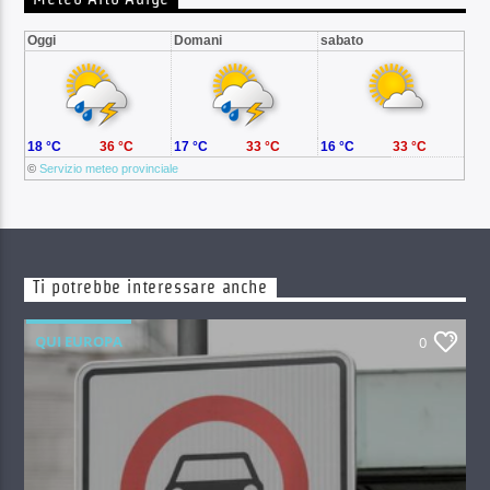
Oggi
Domani
sabato
18 °C
36 °C
17 °C
33 °C
16 °C
33 °C
©
Servizio meteo provinciale
Ti potrebbe interessare anche
QUI EUROPA
0