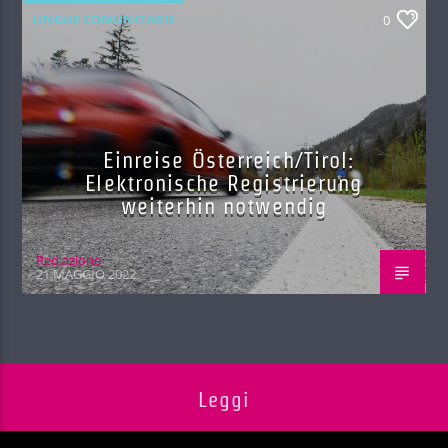
LINGUE COMUNITARIE
0
Einreise Österreich/Tirol:
Elektronische Registrierung
weiterhin notwendig
Red.azione
21 MAGGIO 2022
Leggi