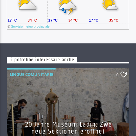
17 °C
34 °C
17 °C
34 °C
17 °C
35 °C
©
Servizio meteo provinciale
Ti potrebbe interessare anche
LINGUE COMUNITARIE
0
20 Jahre Museum Ladin: Zwei
neue Sektionen eröffnet