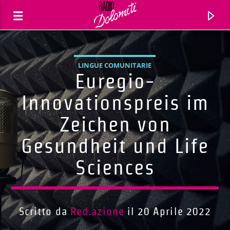
LINGUE COMUNITARIE
Euregio-
Innovationspreis im
Zeichen von
Gesundheit und Life
Sciences
Traccia corrente
Titolo
Scritto da
Red.azione
il 20 Aprile 2022
Artista