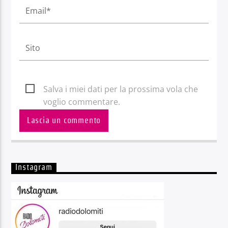
Salva i miei dati per la prossima vola che
voglio commentare.
Instagram