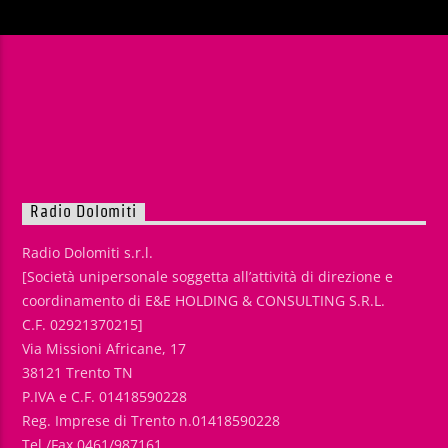
Radio Dolomiti
Radio Dolomiti s.r.l.
[Società unipersonale soggetta all’attività di direzione e
coordinamento di E&E HOLDING & CONSULTING S.R.L.
C.F. 02921370215]
Via Missioni Africane, 17
38121 Trento TN
P.IVA e C.F. 01418590228
Reg. Imprese di Trento n.01418590228
Tel./Fax 0461/987161