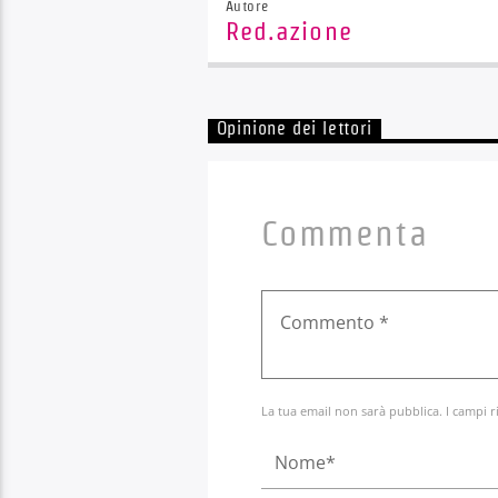
Autore
Red.azione
Opinione dei lettori
Commenta
La tua email non sarà pubblica. I campi r