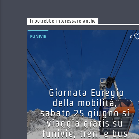
Ti potrebbe interessare anche
FUNIVIE
0
Giornata Euregio
della mobilità,
sabato 25 giugno si
viaggia gratis su
funivie, treni e bus