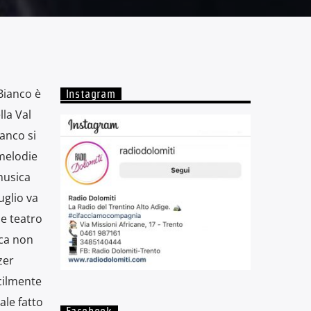
Bianco è
Instagram
lla Val
anco si
 melodie
musica
uglio va
 e teatro
ica non
zer
cilmente
ale fatto