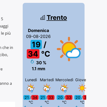
 5
maggi
 le più
n che in
cibo,
re
ranno a