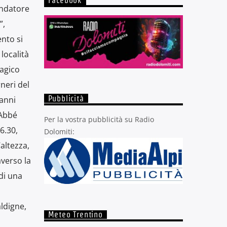
Facebook
fondatore
”,
ento si
località
magico
neri del
 anni
Pubblicità
 Abbé
Per la vostra pubblicità su Radio
6.30,
Dolomiti:
altezza,
averso la
di una
aldigne,
Meteo Trentino