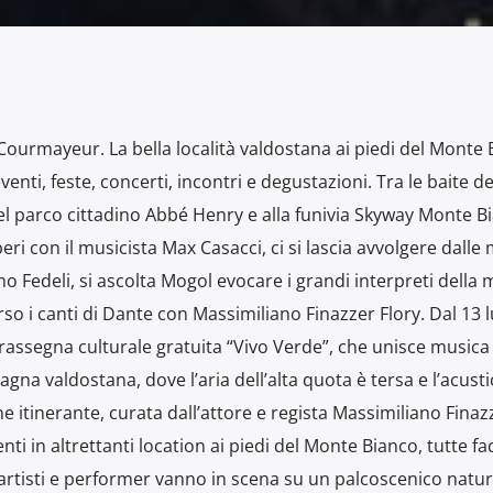
 Courmayeur. La bella località valdostana ai piedi del Monte 
enti, feste, concerti, incontri e degustazioni. Tra le baite de
nel parco cittadino Abbé Henry e alla funivia Skyway Monte Bi
beri con il musicista Max Casacci, ci si lascia avvolgere dalle
o Fedeli, si ascolta Mogol evocare i grandi interpreti della 
erso i canti di Dante con Massimiliano Finazzer Flory. Dal 13 l
 rassegna culturale gratuita “Vivo Verde”, che unisce musica
gna valdostana, dove l’aria dell’alta quota è tersa e l’acust
 itinerante, curata dall’attore e regista Massimiliano Finaz
 in altrettanti location ai piedi del Monte Bianco, tutte fa
n artisti e performer vanno in scena su un palcoscenico natur