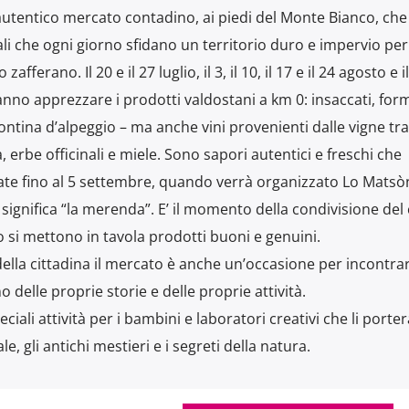
utentico mercato contadino, ai piedi del Monte Bianco, che
ali che ogni giorno sfidano un territorio duro e impervio per
fferano. Il 20 e il 27 luglio, il 3, il 10, il 17 e il 24 agosto e il
anno apprezzare i prodotti valdostani a km 0: insaccati, for
 fontina d’alpeggio – ma anche vini provenienti dalle vigne tra
a, erbe officinali e miele. Sono sapori autentici e freschi che
state fino al 5 settembre, quando verrà organizzato Lo Matsò
 significa “la merenda”. E’ il momento della condivisione del 
 si mettono in tavola prodotti buoni e genuini.
della cittadina il mercato è anche un’occasione per incontra
 delle proprie storie e delle proprie attività.
iali attività per i bambini e laboratori creativi che li porte
e, gli antichi mestieri e i segreti della natura.