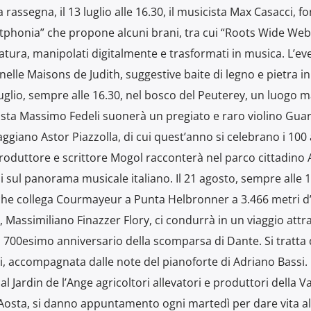
a rassegna, il 13 luglio alle 16.30, il musicista Max Casacci, 
rtphonia” che propone alcuni brani, tra cui “Roots Wide Web
natura, manipolati digitalmente e trasformati in musica. L’ev
nelle Maisons de Judith, suggestive baite di legno e pietra in 
 luglio, sempre alle 16.30, nel bosco del Peuterey, un luogo 
inista Massimo Fedeli suonerà un pregiato e raro violino Guar
ggiano Astor Piazzolla, di cui quest’anno si celebrano i 100
, produttore e scrittore Mogol racconterà nel parco cittadino
ni sul panorama musicale italiano. Il 21 agosto, sempre alle 1
che collega Courmayeur a Punta Helbronner a 3.466 metri d’
e”, Massimiliano Finazzer Flory, ci condurrà in un viaggio attr
700esimo anniversario della scomparsa di Dante. Si tratta 
bri, accompagnata dalle note del pianoforte di Adriano Bassi.
al Jardin de l’Ange agricoltori allevatori e produttori della V
d’Aosta, si danno appuntamento ogni martedì per dare vita al