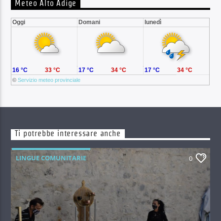
Meteo Alto Adige
Oggi
Domani
lunedì
16 °C
33 °C
17 °C
34 °C
17 °C
34 °C
©
Servizio meteo provinciale
Ti potrebbe interessare anche
LINGUE COMUNITARIE
0