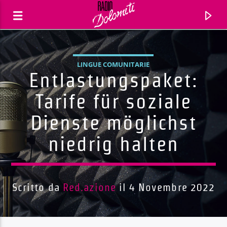
LINGUE COMUNITARIE
Entlastungspaket:
Tarife für soziale
Dienste möglichst
niedrig halten
Scritto da
Red.azione
il 4 Novembre 2022
Traccia corrente
Titolo
Artista