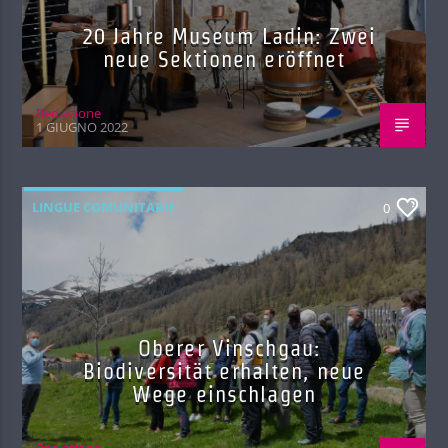
20 Jahre Museum Ladin: Zwei
neue Sektionen eröffnet
Red.azione
1 GIUGNO 2022
LINGUE COMUNITARIE
0
Oberer Vinschgau:
Biodiversität erhalten, neue
Wege einschlagen